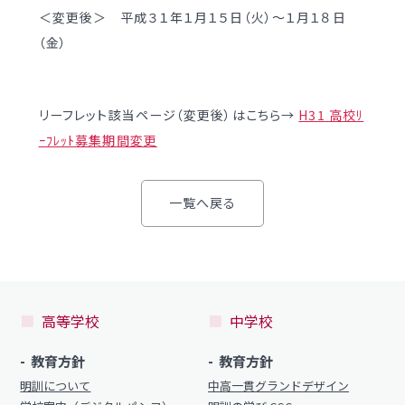
＜変更後＞ 平成３１年１月１５日（火）～１月１８日
制服（中学）
進路概況
（金）
部活動情報
各種書類
制服（高校）
リーフレット該当ページ（変更後）はこちら→
H31 高校ﾘ
各種書類ダウンロード
ｰﾌﾚｯﾄ募集期間変更
各種書類
学校案内
各種書類ダウンロード
一覧へ戻る
新着情報
卒業生調査書交付手順
明訓の学び（カリキュラムポリシー）
各種証明書交付手順
施設紹介
高等学校
中学校
今月の予定
学校案内
よくある質問
教育方針
教育方針
新着情報
明訓について
中高一貫グランドデザイン
教員募集