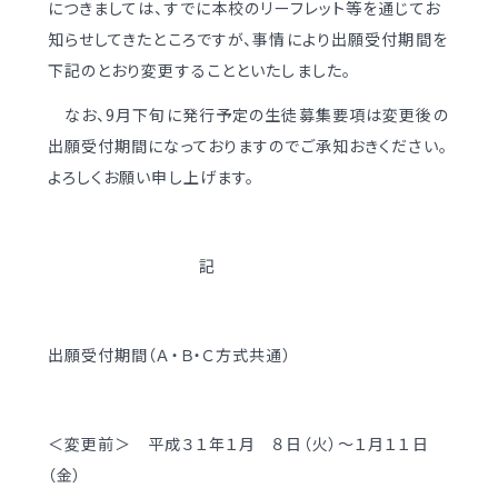
につきましては、すでに本校のリーフレット等を通じてお
学校案内
（デジタルパンフ）
明訓の学び GSC
知らせしてきたところですが、事情により出願受付期間を
下記のとおり変更することといたしました。
入試情報
入学案内
なお、9月下旬に発行予定の生徒募集要項は変更後の
出願受付期間になっておりますのでご承知おきください。
募集要項・
インターネット出願
よろしくお願い申し上げます。
入学検査実施状況
募集要項
諸経費
入学検査実施状況
記
オープンスクール等
諸経費
入試日程・手続き文書
学校生活
出願受付期間（Ａ・Ｂ・Ｃ方式共通）
高校オープンスクール
日々の学習サイクル
高校1日体験入部
年間行事カレンダー
＜変更前＞ 平成３１年１月 ８日（火）～１月１１日
（金）
部活動情報
進路・部活動など