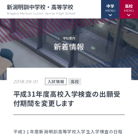
新潟明訓中学校・高等学校
中学
高校
MENU
MENU
Niigata Meikun Junior, Senior High School
学校案内
新着情報
行事予定
行事予定
緊急情報
緊急情報
お問い合わせ
お問い合わせ
TOPページ
TOPページ
入試情報
高校
2018.09.01
新潟明訓中学校
新潟明訓高等学校
平成31年度高校入学検査の出願受
付期間を変更します
教育方針
教育方針
中高一貫グランドデザイン
明訓について
明訓の学び GSC
学校案内
平成３１年度新潟明訓高等学校入学生入学検査の日程
（デジタルパンフ）