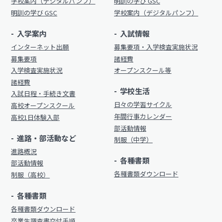
明訓の学び（カリキュラムポリシー）
学校案内（デジタルパンフ）
明訓の学び GSC
明訓同窓会
明訓の学び GSC
学校案内（デジタルパンフ）
施設紹介
動画ライブラリー
入学案内
入試情報
今月の予定
インターネット出願
募集要項・入学検査実施状況
MEIKUNサポート（ご支援のお願い）
よくある質問
募集要項
諸経費
明訓チャンネル
入学検査実施状況
オープンスクール等
教員募集
諸経費
学校生活
入試日程・手続き文書
明訓同窓会
お問い合わせ
サイトマップ
日々の学習サイクル
高校オープンスクール
動画ライブラリー
年間行事カレンダー
高校1日体験入部
プライバシーポリシー
部活動情報
MEIKUNサポート（ご支援のお願い）
進路・部活動など
制服（中学）
明訓チャンネル
進路概況
各種書類
部活動情報
各種書類ダウンロード
制服（高校）
お問い合わせ
サイトマップ
各種書類
プライバシーポリシー
各種書類ダウンロード
卒業生調査書交付手順