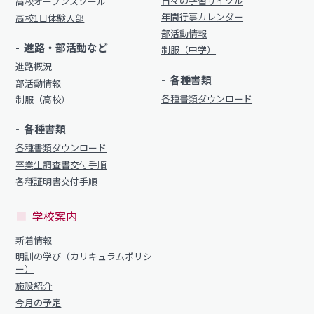
日々の学習サイクル
高校オープンスクール
年間行事カレンダー
高校1日体験入部
部活動情報
進路・部活動など
制服（中学）
進路概況
各種書類
部活動情報
各種書類ダウンロード
制服（高校）
各種書類
各種書類ダウンロード
卒業生調査書交付手順
各種証明書交付手順
学校案内
新着情報
明訓の学び（カリキュラムポリシ
ー）
施設紹介
今月の予定