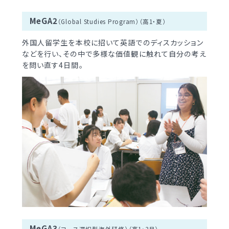
明訓の学び（カリキュラムポリシー）
明訓同窓会
MeGA2
施設紹介
（Global Studies Program）（高1・夏）
動画ライブラリー
今月の予定
外国人留学生を本校に招いて英語でのディスカッション
MEIKUNサポート（ご支援のお願い）
などを行い、その中で多様な価値観に触れて自分の考え
よくある質問
を問い直す4日間。
明訓チャンネル
教員募集
明訓同窓会
お問い合わせ
サイトマップ
動画ライブラリー
プライバシーポリシー
MEIKUNサポート（ご支援のお願い）
明訓チャンネル
お問い合わせ
サイトマップ
プライバシーポリシー
MeGA3