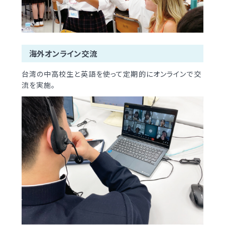
制服（中学）
進路概況
部活動情報
各種書類
海外オンライン交流
制服（高校）
各種書類ダウンロード
台湾の中高校生と英語を使って定期的にオンラインで交
流を実施。
各種書類
学校案内
各種書類ダウンロード
新着情報
卒業生調査書交付手順
明訓の学び（カリキュラムポリシー）
各種証明書交付手順
施設紹介
今月の予定
学校案内
よくある質問
新着情報
教員募集