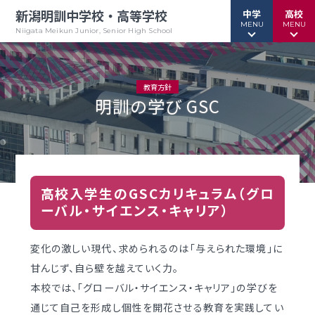
新潟明訓中学校・高等学校
中学
高校
MENU
MENU
Niigata Meikun Junior, Senior High School
教育方針
明訓の学び GSC
行事予定
行事予定
緊急情報
緊急情報
お問い合わせ
お問い合わせ
TOPページ
TOPページ
高校入学生のGSCカリキュラム（グロ
新潟明訓中学校
新潟明訓高等学校
ーバル・サイエンス・キャリア）
教育方針
教育方針
変化の激しい現代、求められるのは「与えられた環境」に
甘んじず、自ら壁を越えていく力。
中高一貫グランドデザイン
明訓について
本校では、「グローバル・サイエンス・キャリア」の学びを
明訓の学び GSC
学校案内
通じて自己を形成し個性を開花させる教育を実践してい
（デジタルパンフ）