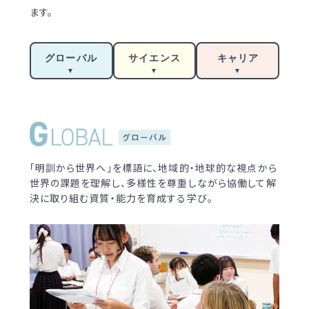
学校案内
ます。
（デジタルパンフ）
明訓の学び GSC
グローバル
サイエンス
キャリア
入試情報
入学案内
募集要項・
インターネット出願
入学検査実施状況
募集要項
諸経費
入学検査実施状況
オープンスクール等
「明訓から世界へ」を標語に、地域的・地球的な視点から
諸経費
世界の課題を理解し、多様性を尊重しながら協働して解
決に取り組む資質・能力を育成する学び。
入試日程・手続き文書
学校生活
高校オープンスクール
日々の学習サイクル
高校1日体験入部
年間行事カレンダー
部活動情報
進路・部活動など