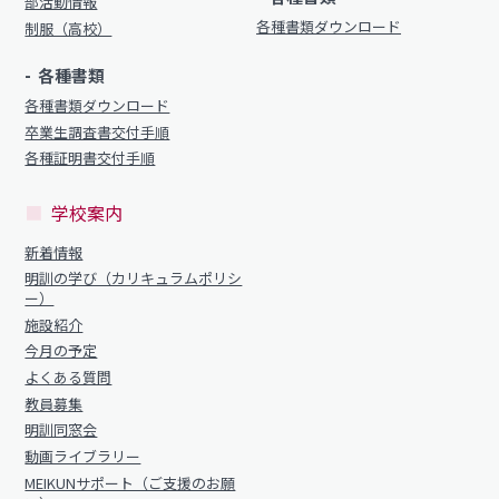
部活動情報
各種書類ダウンロード
制服（高校）
各種書類
各種書類ダウンロード
卒業生調査書交付手順
各種証明書交付手順
学校案内
新着情報
明訓の学び（カリキュラムポリシ
ー）
施設紹介
今月の予定
よくある質問
教員募集
明訓同窓会
動画ライブラリー
MEIKUNサポート（ご支援のお願