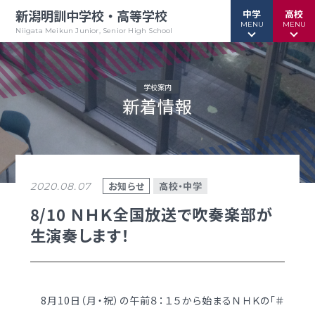
新潟明訓中学校・高等学校
中学
高校
MENU
MENU
Niigata Meikun Junior, Senior High School
学校案内
新着情報
行事予定
行事予定
緊急情報
緊急情報
お問い合わせ
お問い合わせ
TOPページ
TOPページ
お知らせ
高校・中学
2020.08.07
新潟明訓中学校
新潟明訓高等学校
8/10 ＮＨＫ全国放送で吹奏楽部が
生演奏します！
教育方針
教育方針
中高一貫グランドデザイン
明訓について
明訓の学び GSC
学校案内
8月10日（月・祝）の午前８：１５から始まるＮＨＫの「＃
（デジタルパンフ）