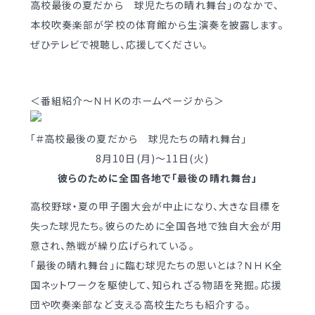
高校最後の夏だから 球児たちの晴れ舞台」のなかで、
学校案内
（デジタルパンフ）
明訓の学び GSC
本校吹奏楽部が学校の体育館から生演奏を披露します。
ぜひテレビで視聴し、応援してください。
入試情報
入学案内
＜番組紹介～ＮＨＫのホームページから＞
募集要項・
インターネット出願
入学検査実施状況
募集要項
「＃高校最後の夏だから 球児たちの晴れ舞台」
諸経費
入学検査実施状況
8月10日(月)～11日(火)
オープンスクール等
彼らのために全国各地で「最後の晴れ舞台」
諸経費
高校野球・夏の甲子園大会が中止になり、大きな目標を
入試日程・手続き文書
学校生活
失った球児たち。彼らのために全国各地で独自大会が用
高校オープンスクール
意され、熱戦が繰り広げられている。
日々の学習サイクル
高校1日体験入部
「最後の晴れ舞台」に臨む球児たちの思いとは？ＮＨＫ全
年間行事カレンダー
国ネットワークを駆使して、知られざる物語を発掘。応援
部活動情報
団や吹奏楽部など支える高校生たちも紹介する。
進路・部活動など