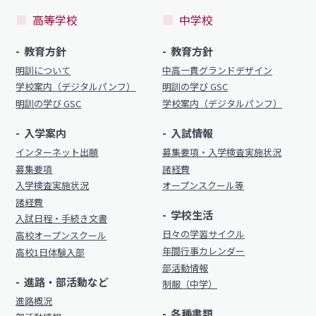
明訓の学び（カリキュラムポリシー）
明訓同窓会
高等学校
中学校
施設紹介
動画ライブラリー
教育方針
教育方針
今月の予定
MEIKUNサポート（ご支援のお願い）
明訓について
中高一貫グランドデザイン
よくある質問
学校案内（デジタルパンフ）
明訓の学び GSC
明訓チャンネル
明訓の学び GSC
学校案内（デジタルパンフ）
教員募集
入学案内
入試情報
明訓同窓会
お問い合わせ
サイトマップ
インターネット出願
募集要項・入学検査実施状況
動画ライブラリー
募集要項
諸経費
プライバシーポリシー
入学検査実施状況
オープンスクール等
MEIKUNサポート（ご支援のお願い）
諸経費
学校生活
明訓チャンネル
入試日程・手続き文書
日々の学習サイクル
高校オープンスクール
年間行事カレンダー
高校1日体験入部
お問い合わせ
サイトマップ
部活動情報
進路・部活動など
制服（中学）
プライバシーポリシー
進路概況
各種書類