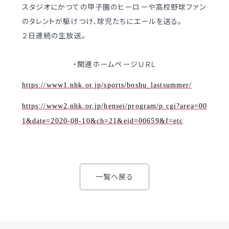
スタジオにかつての甲子園のヒーローや高校野球ファン
制服（中学）
進路概況
のタレントが駆けつけ、球児たちにエールを送る。
２日連続の生放送。
部活動情報
各種書類
制服（高校）
・関連ホームページＵＲＬ
各種書類ダウンロード
https://www1.nhk.or.jp/sports/boshu_lastsummer/
各種書類
学校案内
https://www2.nhk.or.jp/hensei/program/p.cgi?area=00
各種書類ダウンロード
1&date=2020-08-10&ch=21&eid=00659&f=etc
新着情報
卒業生調査書交付手順
明訓の学び（カリキュラムポリシー）
各種証明書交付手順
施設紹介
一覧へ戻る
今月の予定
学校案内
よくある質問
新着情報
教員募集