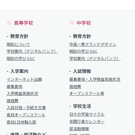
制服（中学）
進路概況
高等学校
中学校
部活動情報
各種書類
制服（高校）
教育方針
教育方針
各種書類ダウンロード
明訓について
中高一貫グランドデザイン
学校案内（デジタルパンフ）
明訓の学び GSC
各種書類
明訓の学び GSC
学校案内（デジタルパンフ）
学校案内
各種書類ダウンロード
入学案内
入試情報
新着情報
卒業生調査書交付手順
インターネット出願
募集要項・入学検査実施状況
明訓の学び（カリキュラムポリシー）
募集要項
諸経費
各種証明書交付手順
入学検査実施状況
オープンスクール等
施設紹介
諸経費
学校生活
今月の予定
入試日程・手続き文書
学校案内
日々の学習サイクル
高校オープンスクール
よくある質問
年間行事カレンダー
高校1日体験入部
新着情報
部活動情報
教員募集
進路・部活動など