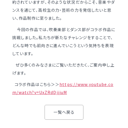
約されていますが、そのような状況だからこそ、音楽やダ
学校案内
（デジタルパンフ）
明訓の学び GSC
ンスを通じて、高校生の力・芸術の力を発信したいと思
い、作品制作に至りました。
入試情報
入学案内
今回の作品では、吹奏楽部とダンス部がコラボ作品に
挑戦しました。私たちが新たなチャレンジをすることで、
募集要項・
インターネット出願
どんな時でも前向きに進んでいこうという気持ちを表現
入学検査実施状況
募集要項
しています。
諸経費
入学検査実施状況
ぜひ多くのみなさまにご覧いただきたく、ご案内申し上
オープンスクール等
げます。
諸経費
コラボ作品はこちら＞＞
https://www.youtube.co
入試日程・手続き文書
学校生活
m/watch?v=UxZRdDjjjuM
高校オープンスクール
日々の学習サイクル
高校1日体験入部
年間行事カレンダー
一覧へ戻る
部活動情報
進路・部活動など