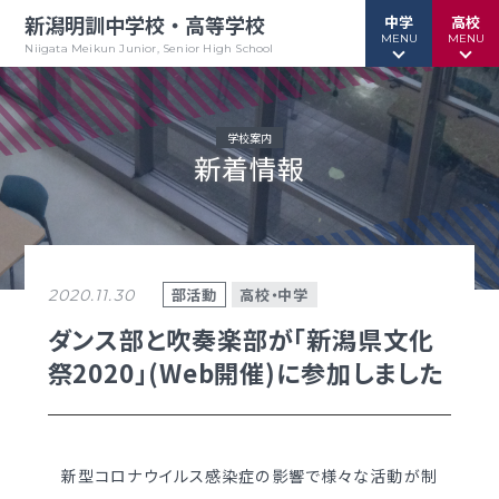
新潟明訓中学校・高等学校
中学
高校
MENU
MENU
Niigata Meikun Junior, Senior High School
学校案内
新着情報
行事予定
行事予定
緊急情報
緊急情報
お問い合わせ
お問い合わせ
TOPページ
TOPページ
部活動
高校・中学
2020.11.30
新潟明訓中学校
新潟明訓高等学校
ダンス部と吹奏楽部が「新潟県文化
祭2020」(Web開催)に参加しました
教育方針
教育方針
中高一貫グランドデザイン
明訓について
明訓の学び GSC
学校案内
新型コロナウイルス感染症の影響で様々な活動が制
（デジタルパンフ）