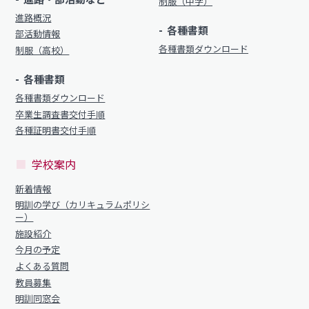
明訓の学び（カリキュラムポリシー）
制服（中学）
明訓同窓会
進路概況
施設紹介
各種書類
部活動情報
動画ライブラリー
各種書類ダウンロード
制服（高校）
今月の予定
MEIKUNサポート（ご支援のお願い）
各種書類
よくある質問
明訓チャンネル
各種書類ダウンロード
教員募集
卒業生調査書交付手順
各種証明書交付手順
明訓同窓会
お問い合わせ
サイトマップ
動画ライブラリー
学校案内
プライバシーポリシー
MEIKUNサポート（ご支援のお願い）
新着情報
明訓の学び（カリキュラムポリシ
明訓チャンネル
ー）
施設紹介
今月の予定
お問い合わせ
サイトマップ
よくある質問
教員募集
プライバシーポリシー
明訓同窓会