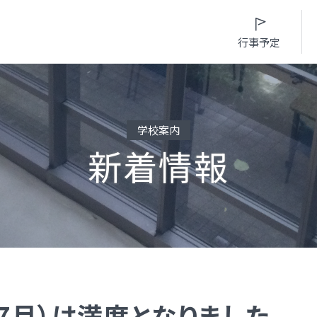
行事予定
学校案内
新着情報
入試情報
入学案内
学校生活
進路・部活動など
募集要項・
インターネット出願
日々の学習サイク
進路概況
入学検査実施状況
募集要項
年間行事カレンダ
部活動情報
諸経費
入学検査実施状況
部活動情報
制服（高校）
オープンスクール等
諸経費
制服（中学）
ﾙ（7月）は満席となりました