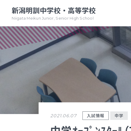
新潟明訓中学校・高等学校
Niigata Meikun Junior, Senior High School
TOPページ
TOPページ
新潟明訓中学校
新潟明訓高等学校
教育方針
教育方針
中高一貫グランドデザイン
明訓について
明訓の学び GSC
学校案内
（デジタルパンフ）
学校案内
入試情報
中学
2021.06.07
（デジタルパンフ）
明訓の学び GSC
中学ｵｰﾌﾟﾝｽｸｰ