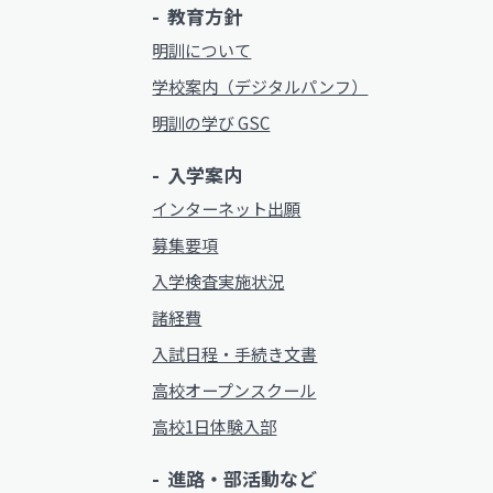
教育方針
動画ライブラリー
明訓について
お問い合わせ
サイトマップ
MEIKUNサポート（ご支援のお願
学校案内（デジタルパンフ）
明訓チャンネル
明訓の学び GSC
入学案内
お問い合わせ
サイトマップ
インターネット出願
募集要項
入学検査実施状況
諸経費
入試日程・手続き文書
高校オープンスクール
高校1日体験入部
進路・部活動など