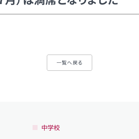
入試日程・手続き文書
高校オープンスクール
高校1日体験入部
ー）
一覧へ戻る
ー）
い）
中学校