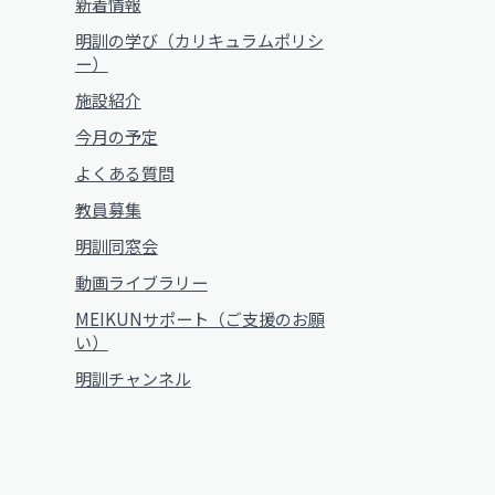
新着情報
明訓の学び（カリキュラムポリシ
ー）
施設紹介
今月の予定
よくある質問
教員募集
明訓同窓会
動画ライブラリー
MEIKUNサポート（ご支援のお願
い）
明訓チャンネル