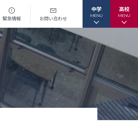
中学
高校
MENU
MENU
緊急情報
お問い合わせ
各種書類
各種書類
ル
各種書類ダウンロード
各種書類ダウンロード
ー
卒業生調査書交付手順
各種証明書交付手順