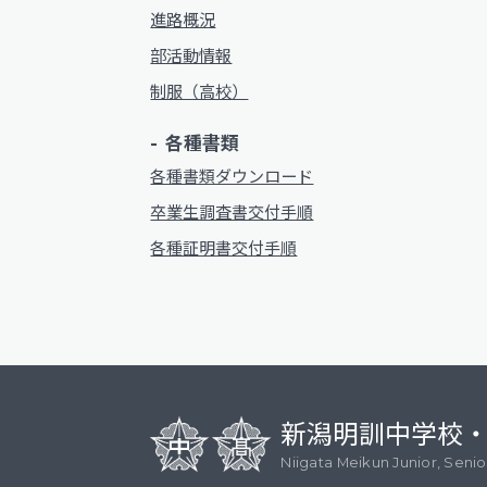
進路概況
部活動情報
制服（高校）
各種書類
各種書類ダウンロード
卒業生調査書交付手順
各種証明書交付手順
新潟明訓中学校
Niigata Meikun Junior, Seni