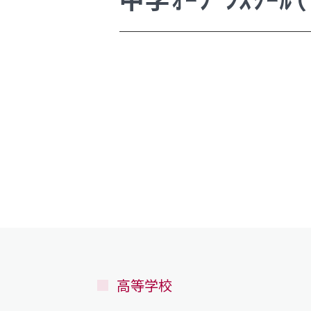
学校案内
新着情報
明訓の学び（カリキュラムポリシ
学校案内
施設紹介
今月の予定
新着情報
よくある質問
明訓の学び（カリキュラムポリシ
教員募集
施設紹介
明訓同窓会
今月の予定
動画ライブラリー
よくある質問
MEIKUNサポート（ご支援のお願
教員募集
高等学校
明訓チャンネル
明訓同窓会