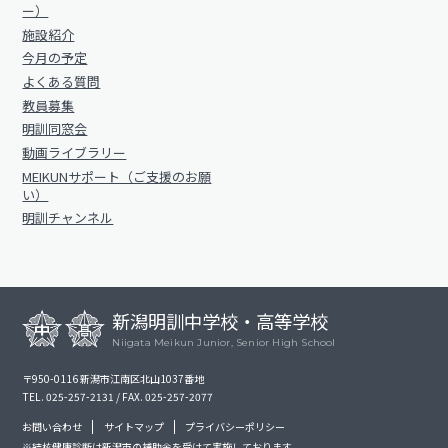
明訓の学び（カリキュラムポリシー）
ー）
明訓同窓会
施設紹介
施設紹介
今月の予定
動画ライブラリー
今月の予定
よくある質問
MEIKUNサポート（ご支援のお願い）
教員募集
よくある質問
明訓同窓会
明訓チャンネル
教員募集
動画ライブラリー
MEIKUNサポート（ご支援のお願
明訓同窓会
い）
お問い合わせ
サイトマップ
明訓チャンネル
動画ライブラリー
プライバシーポリシー
MEIKUNサポート（ご支援のお願い）
明訓チャンネル
新潟明訓中学校・高等学校
Niigata Meikun Junior, Senior High School
お問い合わせ
サイトマップ
〒950-0116 新潟市江南区北山1037番地
TEL. 025-257-2131 / FAX. 025-257-2077
プライバシーポリシー
お問い合わせ
サイトマップ
プライバシーポリシー
※結核健康診断は新潟市の補助金を受けて実施しております。