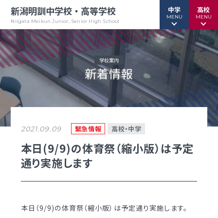
新潟明訓中学校・高等学校
中学
高校
MENU
MENU
Niigata Meikun Junior, Senior High School
学校案内
新着情報
行事予定
行事予定
緊急情報
緊急情報
お問い合わせ
お問い合わせ
TOPページ
TOPページ
緊急情報
高校・中学
2021.09.09
新潟明訓中学校
新潟明訓高等学校
本日(9/9)の体育祭（縮小版）は予定
通り実施します
教育方針
教育方針
中高一貫グランドデザイン
明訓について
明訓の学び GSC
学校案内
本日（9/9)の体育祭（縮小版）は予定通り実施します。
（デジタルパンフ）