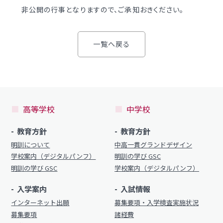
学校案内
非公開の行事となりますので、ご承知おきください。
（デジタルパンフ）
明訓の学び GSC
一覧へ戻る
入試情報
入学案内
募集要項・
インターネット出願
入学検査実施状況
募集要項
諸経費
高等学校
中学校
入学検査実施状況
オープンスクール等
諸経費
教育方針
教育方針
明訓について
中高一貫グランドデザイン
入試日程・手続き文書
学校生活
学校案内（デジタルパンフ）
明訓の学び GSC
高校オープンスクール
明訓の学び GSC
学校案内（デジタルパンフ）
日々の学習サイクル
高校1日体験入部
入学案内
入試情報
年間行事カレンダー
インターネット出願
募集要項・入学検査実施状況
部活動情報
募集要項
諸経費
進路・部活動など