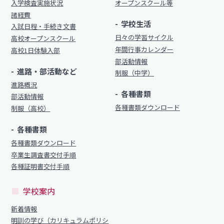
入学検査実施状況
オープンスクール等
制服（中学）
諸経費
進路概況
学校生活
入試日程・手続き文書
部活動情報
日々の学習サイクル
高校オープンスクール
各種書類
年間行事カレンダー
高校1日体験入部
制服（高校）
部活動情報
各種書類ダウンロード
進路・部活動など
制服（中学）
進路概況
各種書類
各種書類
部活動情報
学校案内
各種書類ダウンロード
制服（高校）
各種書類ダウンロード
新着情報
各種書類
卒業生調査書交付手順
明訓の学び（カリキュラムポリシー）
各種書類ダウンロード
各種証明書交付手順
卒業生調査書交付手順
施設紹介
各種証明書交付手順
今月の予定
学校案内
学校案内
よくある質問
新着情報
新着情報
教員募集
明訓の学び（カリキュラムポリシ