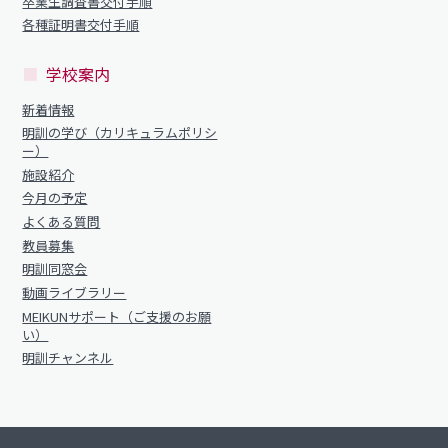
明訓の学び（カリキュラムポリシー）
卒業生調査書交付手順
明訓同窓会
各種証明書交付手順
施設紹介
動画ライブラリー
学校案内
今月の予定
MEIKUNサポート（ご支援のお願い）
新着情報
よくある質問
明訓の学び（カリキュラムポリシ
明訓チャンネル
ー）
教員募集
施設紹介
明訓同窓会
今月の予定
お問い合わせ
サイトマップ
よくある質問
動画ライブラリー
教員募集
プライバシーポリシー
MEIKUNサポート（ご支援のお願い）
明訓同窓会
動画ライブラリー
明訓チャンネル
MEIKUNサポート（ご支援のお願
い）
明訓チャンネル
お問い合わせ
サイトマップ
プライバシーポリシー