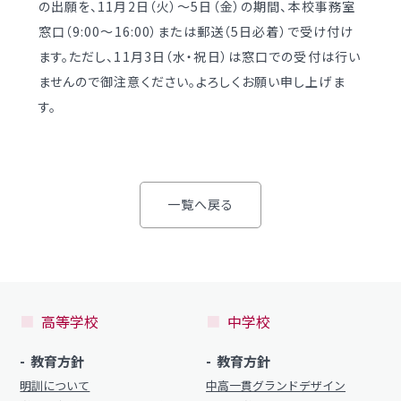
の出願を、11月2日（火）～5日（金）の期間、本校事務室
学校案内
（デジタルパンフ）
明訓の学び GSC
窓口（9:00～16:00）または郵送（5日必着）で受け付け
ます。ただし、11月3日（水・祝日）は窓口での受付は行い
ませんので御注意ください。よろしくお願い申し上げま
入試情報
入学案内
す。
募集要項・
インターネット出願
入学検査実施状況
募集要項
諸経費
入学検査実施状況
一覧へ戻る
オープンスクール等
諸経費
入試日程・手続き文書
学校生活
高校オープンスクール
日々の学習サイクル
高等学校
中学校
高校1日体験入部
年間行事カレンダー
教育方針
教育方針
部活動情報
明訓について
中高一貫グランドデザイン
進路・部活動など