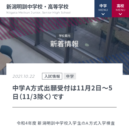
新潟明訓中学校・高等学校
中学
高校
MENU
MENU
Niigata Meikun Junior, Senior High School
学校案内
新着情報
行事予定
行事予定
緊急情報
緊急情報
お問い合わせ
お問い合わせ
TOPページ
TOPページ
入試情報
中学
2021.10.22
新潟明訓中学校
新潟明訓高等学校
中学Ａ方式出願受付は11月2日～5
日（11/3除く）です
教育方針
教育方針
中高一貫グランドデザイン
明訓について
明訓の学び GSC
学校案内
令和4年度 新潟明訓中学校入学生のＡ方式入学検査
（デジタルパンフ）