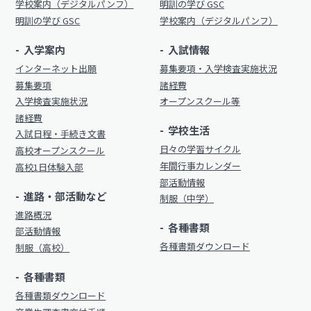
学校案内（デジタルパンフ）
明訓の学び GSC
制服（中学）
明訓の学び GSC
学校案内（デジタルパンフ）
進路概況
入学案内
入試情報
部活動情報
各種書類
インターネット出願
募集要項・入学検査実施状況
制服（高校）
募集要項
諸経費
各種書類ダウンロード
入学検査実施状況
オープンスクール等
諸経費
各種書類
学校生活
入試日程・手続き文書
学校案内
日々の学習サイクル
高校オープンスクール
各種書類ダウンロード
年間行事カレンダー
高校1日体験入部
新着情報
卒業生調査書交付手順
部活動情報
明訓の学び（カリキュラムポリシー）
進路・部活動など
制服（中学）
各種証明書交付手順
進路概況
施設紹介
各種書類
部活動情報
各種書類ダウンロード
今月の予定
制服（高校）
学校案内
よくある質問
各種書類
新着情報
各種書類ダウンロード
教員募集