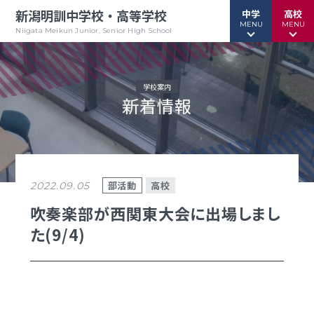
新潟明訓中学校・高等学校
中学
高校
MENU
MENU
Niigata Meikun Junior, Senior High School
学校案内
新着情報
行事予定
行事予定
緊急情報
緊急情報
お問い合わせ
お問い合わせ
TOPページ
TOPページ
部活動
高校
2022.09.05
新潟明訓中学校
新潟明訓高等学校
吹奏楽部が西関東大会に出場しまし
た(9/4)
教育方針
教育方針
中高一貫グランドデザイン
明訓について
明訓の学び GSC
学校案内
（デジタルパンフ）