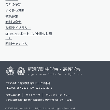
明訓の学び（カリキュラムポリシー）
今月の予定
明訓同窓会
施設紹介
よくある質問
動画ライブラリー
教員募集
今月の予定
明訓同窓会
MEIKUNサポート（ご支援のお願い）
動画ライブラリー
よくある質問
明訓チャンネル
MEIKUNサポート（ご支援のお願
教員募集
い）
明訓チャンネル
明訓同窓会
お問い合わせ
サイトマップ
動画ライブラリー
プライバシーポリシー
MEIKUNサポート（ご支援のお願い）
新潟明訓中学校・高等学校
明訓チャンネル
Niigata Meikun Junior, Senior High School
〒950-0116 新潟市江南区北山1037番地
TEL. 025-257-2131 / FAX. 025-257-2077
お問い合わせ
サイトマップ
お問い合わせ
サイトマップ
プライバシーポリシー
※結核健康診断は新潟市の補助金を受けて実施しております。
プライバシーポリシー
©2023 Niigata Meikun High School All rights Reserved.