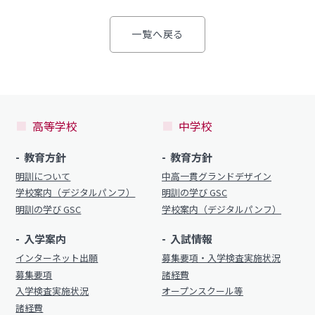
学校案内
（デジタルパンフ）
明訓の学び GSC
一覧へ戻る
入試情報
入学案内
募集要項・
インターネット出願
入学検査実施状況
高等学校
中学校
募集要項
諸経費
入学検査実施状況
教育方針
教育方針
オープンスクール等
明訓について
中高一貫グランドデザイン
諸経費
学校案内（デジタルパンフ）
明訓の学び GSC
入試日程・手続き文書
明訓の学び GSC
学校案内（デジタルパンフ）
学校生活
高校オープンスクール
入学案内
入試情報
日々の学習サイクル
インターネット出願
募集要項・入学検査実施状況
高校1日体験入部
募集要項
諸経費
年間行事カレンダー
入学検査実施状況
オープンスクール等
部活動情報
諸経費
進路・部活動など