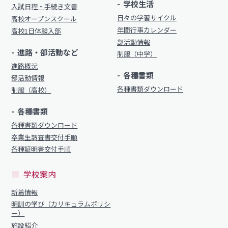
学校生活
入試日程・手続き文書
制服（中学）
日々の学習サイクル
進路概況
高校オープンスクール
年間行事カレンダー
高校1日体験入部
部活動情報
部活動情報
各種書類
進路・部活動など
制服（中学）
制服（高校）
進路概況
各種書類ダウンロード
各種書類
部活動情報
各種書類ダウンロード
制服（高校）
各種書類
学校案内
各種書類
各種書類ダウンロード
新着情報
各種書類ダウンロード
卒業生調査書交付手順
卒業生調査書交付手順
明訓の学び（カリキュラムポリシー）
各種証明書交付手順
各種証明書交付手順
施設紹介
学校案内
今月の予定
学校案内
新着情報
よくある質問
明訓の学び（カリキュラムポリシ
新着情報
ー）
教員募集
施設紹介