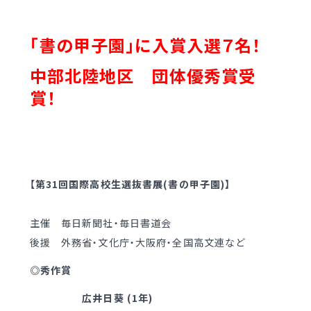
学校案内
（デジタルパンフ）
明訓の学び GSC
「書の甲子園」に入賞入選７名！
入試情報
入学案内
中部北陸地区 団体優秀賞受
賞！
募集要項・
インターネット出願
入学検査実施状況
募集要項
諸経費
入学検査実施状況
オープンスクール等
諸経費
【第31回国際高校生選抜書展(書の甲子園)】
入試日程・手続き文書
学校生活
主催 毎日新聞社・毎日書道会
高校オープンスクール
後援 外務省・文化庁・大阪府・全国高文連など
日々の学習サイクル
高校1日体験入部
◎秀作賞
年間行事カレンダー
広井日葵 (1年)
部活動情報
進路・部活動など