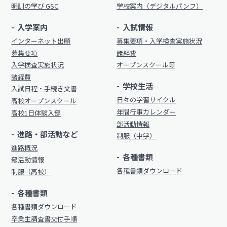
明訓の学び GSC
学校案内（デジタルパンフ）
入学案内
入試情報
インターネット出願
募集要項・入学検査実施状況
募集要項
諸経費
入学検査実施状況
オープンスクール等
諸経費
学校生活
入試日程・手続き文書
日々の学習サイクル
高校オープンスクール
年間行事カレンダー
高校1日体験入部
部活動情報
進路・部活動など
制服（中学）
進路概況
各種書類
部活動情報
各種書類ダウンロード
制服（高校）
各種書類
各種書類ダウンロード
卒業生調査書交付手順