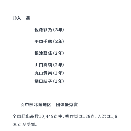
制服（中学）
進路概況
◎入 選
部活動情報
各種書類
佐藤彩乃（３年）
制服（高校）
各種書類ダウンロード
平岡千鶴（３年）
各種書類
根津藍佳（２年）
学校案内
山田真璃（２年）
各種書類ダウンロード
新着情報
丸山貴樂（１年）
卒業生調査書交付手順
樋口結子（１年）
明訓の学び（カリキュラムポリシー）
各種証明書交付手順
施設紹介
今月の予定
☆中部北陸地区 団体優秀賞
学校案内
よくある質問
全国総出品数10,449点中、秀作賞は128点、入選は1,8
新着情報
00点が受賞。
教員募集