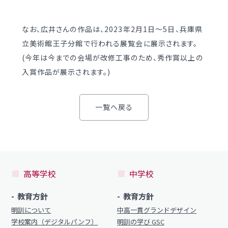
明訓の学び（カリキュラムポリシー）
明訓同窓会
施設紹介
なお、広井さんの作品は、2023年2月1日～5日、兵庫県
動画ライブラリー
今月の予定
立美術館王子分館で行われる展覧会に展示されます。
MEIKUNサポート（ご支援のお願い）
(今年は今までの会場が改修工事のため、秀作賞以上の
よくある質問
明訓チャンネル
入賞作品が展示されます。)
教員募集
明訓同窓会
お問い合わせ
サイトマップ
一覧へ戻る
動画ライブラリー
プライバシーポリシー
MEIKUNサポート（ご支援のお願い）
明訓チャンネル
高等学校
中学校
お問い合わせ
サイトマップ
教育方針
教育方針
明訓について
中高一貫グランドデザイン
プライバシーポリシー
学校案内（デジタルパンフ）
明訓の学び GSC