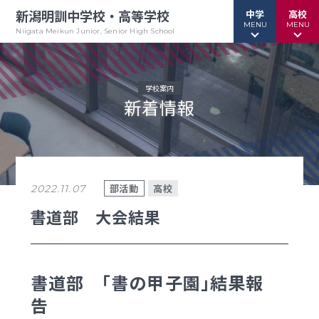
新潟明訓中学校・高等学校
中学
高校
MENU
MENU
Niigata Meikun Junior, Senior High School
学校案内
新着情報
行事予定
行事予定
緊急情報
緊急情報
お問い合わせ
お問い合わせ
TOPページ
TOPページ
部活動
高校
2022.11.07
新潟明訓中学校
新潟明訓高等学校
書道部 大会結果
教育方針
教育方針
中高一貫グランドデザイン
明訓について
書道部 「書の甲子園」結果報
告
明訓の学び GSC
学校案内
（デジタルパンフ）