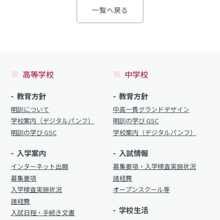
学校案内
一覧へ戻る
（デジタルパンフ）
明訓の学び GSC
入試情報
入学案内
募集要項・
インターネット出願
高等学校
中学校
入学検査実施状況
募集要項
教育方針
教育方針
諸経費
入学検査実施状況
明訓について
中高一貫グランドデザイン
オープンスクール等
学校案内（デジタルパンフ）
明訓の学び GSC
諸経費
明訓の学び GSC
学校案内（デジタルパンフ）
入試日程・手続き文書
学校生活
入学案内
入試情報
高校オープンスクール
インターネット出願
募集要項・入学検査実施状況
日々の学習サイクル
募集要項
諸経費
高校1日体験入部
入学検査実施状況
オープンスクール等
年間行事カレンダー
諸経費
学校生活
部活動情報
入試日程・手続き文書
進路・部活動など