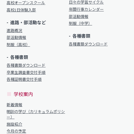
日々の学習サイクル
高校オープンスクール
制服（中学）
年間行事カレンダー
高校1日体験入部
進路概況
部活動情報
進路・部活動など
部活動情報
制服（中学）
各種書類
進路概況
制服（高校）
各種書類
部活動情報
各種書類ダウンロード
各種書類ダウンロード
制服（高校）
各種書類
各種書類
学校案内
各種書類ダウンロード
各種書類ダウンロード
卒業生調査書交付手順
新着情報
卒業生調査書交付手順
各種証明書交付手順
明訓の学び（カリキュラムポリシー）
各種証明書交付手順
学校案内
施設紹介
新着情報
今月の予定
学校案内
明訓の学び（カリキュラムポリシ
ー）
よくある質問
新着情報
施設紹介
教員募集
今月の予定