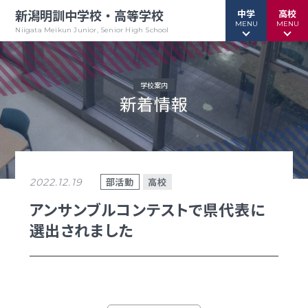
新潟明訓中学校・高等学校
中学
高校
MENU
MENU
Niigata Meikun Junior, Senior High School
学校案内
新着情報
行事予定
行事予定
緊急情報
緊急情報
お問い合わせ
お問い合わせ
TOPページ
TOPページ
部活動
高校
2022.12.19
新潟明訓中学校
新潟明訓高等学校
アンサンブルコンテストで県代表に
選出されました
教育方針
教育方針
中高一貫グランドデザイン
明訓について
明訓の学び GSC
学校案内
（デジタルパンフ）