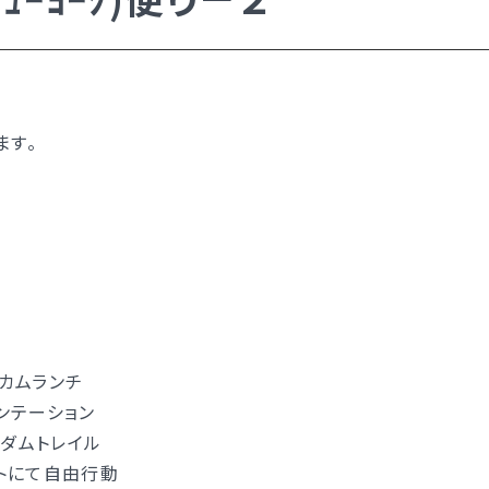
入試日程・手続き文書
高校オープンスクール
高校1日体験入部
ー）
ます。
ー）
ルカムランチ
エンテーション
い）
リーダムトレイル
ットにて自由行動