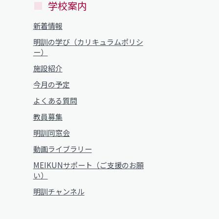
学校案内
新着情報
明訓の学び（カリキュラムポリシ
ー）
施設紹介
今月の予定
よくある質問
教員募集
明訓同窓会
動画ライブラリー
MEIKUNサポート（ご支援のお願
い）
明訓チャンネル