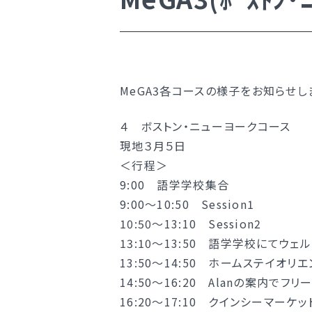
学校案内
新着情報
明訓の学び（カリキュラムポリシ
MeGA3各コースの様子をお知らせし
学校案内
施設紹介
４ ボストン・ニューヨークコース
今月の予定
新着情報
現地３月５日
＜行程＞
よくある質問
明訓の学び（カリキュラムポリシ
9:00 語学学校集合
教員募集
施設紹介
9:00〜10:50 Session1
明訓同窓会
今月の予定
10:50〜13:10 Session2
13:10〜13:50 語学学校にてウェ
動画ライブラリー
よくある質問
13:50〜14:50 ホームステイオリ
MEIKUNサポート（ご支援のお願
教員募集
14:50〜16:20 Alanの案内でフ
明訓チャンネル
明訓同窓会
16:20〜17:10 クインシーマーケ