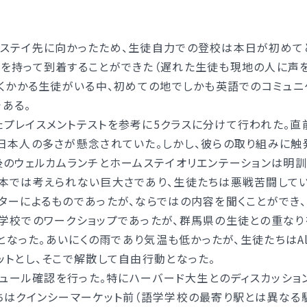
プライバシーポリシー
い）
ステイ先に向かったため、生徒自力での登校は本日が初めて
を持って到着することができた（遅れた生徒も現地の人に声
近くかかる生徒がいる中、初めての地でしかも英語でのコミュニ
ある。
プライバシーポリシー
プレイスメントテストを参考に5クラスに分けて行われた。直
日本人の多さが懸念されていた。しかし、彼らの取り組みに触
後のウェルカムランチとホームステイオリエンテーションは明
本では考えられない巨大さであり、生徒たちは悪戦苦闘してい
ターによるものであったが、ならではの内容を聞くことができ
校でのワークショップであったが、群馬県の生徒との重なりを
ルとなった。あいにくの雨であり気温も低かったが、生徒たちはA
ットとし、そこで解散して自由行動となった。
ジュール確認を行った。特にハーバード大生とのディスカッシ
ちはクインシーマーケット前（語学学校の最寄り駅とは異なる