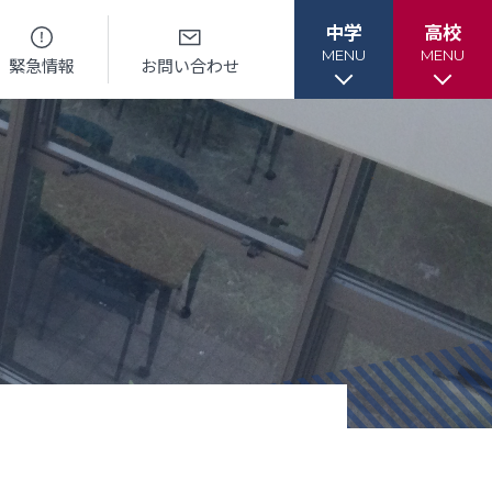
中学
高校
MENU
MENU
緊急情報
お問い合わせ
各種書類
各種書類
ル
各種書類ダウンロード
各種書類ダウンロード
ー
卒業生調査書交付手順
各種証明書交付手順