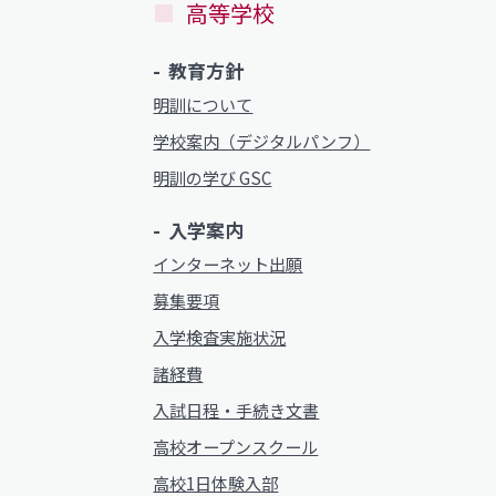
高等学校
教育方針
明訓について
学校案内（デジタルパンフ）
明訓の学び GSC
入学案内
インターネット出願
募集要項
入学検査実施状況
諸経費
入試日程・手続き文書
高校オープンスクール
高校1日体験入部