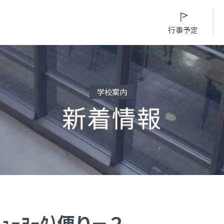
行事予定
学校案内
新着情報
入試情報
入学案内
学校生活
進路・部活動など
募集要項・
インターネット出願
日々の学習サイク
進路概況
入学検査実施状況
募集要項
年間行事カレンダ
部活動情報
諸経費
入学検査実施状況
部活動情報
制服（高校）
オープンスクール等
諸経費
制服（中学）
ﾆｭｰﾖｰｸ)便り－２