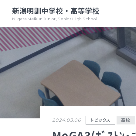
新潟明訓中学校・高等学校
Niigata Meikun Junior, Senior High School
TOPページ
TOPページ
新潟明訓中学校
新潟明訓高等学校
教育方針
教育方針
中高一貫グランドデザイン
明訓について
明訓の学び GSC
学校案内
（デジタルパンフ）
学校案内
トピックス
高校
2024.03.06
（デジタルパンフ）
明訓の学び GSC
MeGA3(ﾎﾞｽﾄﾝ･