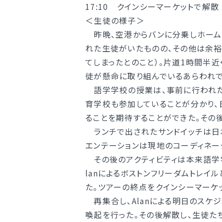
17:10 クインシーマーケットで解散
動画ライブラリー
＜生徒の様子＞
お問い合わせ
サイトマップ
MEIKUNサポート（ご支援のお願
昨晩、空港からバンに分乗しホーム
明訓チャンネル
れた生徒がいたものの、その他は余裕
てしまったとのこと）。片道1時間半
徒が懸命に取り組んでいるあらわれで
お問い合わせ
サイトマップ
語学学校の授業は、事前に行われた
育学校も参加していることが分かり、
ることを期待することができた。その
ランチで出されたサンドイッチは日
エンテーションは現地のコーディネー
その後のアクティビティは本来語学学
lanによるボストンフリーダムトレイ
た。ツアーの終点をクインシーマーケ
再集合し、Alanによる明日のスケ
喚起を行った。その後解散し、生徒た