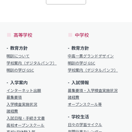
高等学校
中学校
教育方針
教育方針
明訓について
中高一貫グランドデザイン
学校案内（デジタルパンフ）
明訓の学び GSC
明訓の学び GSC
学校案内（デジタルパンフ）
入学案内
入試情報
インターネット出願
募集要項・入学検査実施状況
募集要項
諸経費
入学検査実施状況
オープンスクール等
諸経費
学校生活
入試日程・手続き文書
日々の学習サイクル
高校オープンスクール
年間行事カレンダー
高校1日体験入部