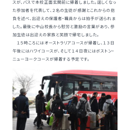
スが、バスで本校正面玄関前に帰着しました。逞しくなっ
学校案内
（デジタルパンフ）
明訓の学び GSC
た参加者を代表して、２名の生徒が感謝とこれからの抱
負を述べ、出迎えの保護者・職員からは拍手が送られま
した。最後に中山校長から慰労と激励の言葉があり、参
入試情報
入学案内
加生徒は出迎えの家族と笑顔で帰宅しました。
募集要項・
インターネット出願
１５時ころにはオーストラリアコースが帰着し、１３日
入学検査実施状況
午後にはハワイコースが、そして１４日夜にはボストン・
募集要項
ニューヨークコースが帰着する予定です。
諸経費
入学検査実施状況
オープンスクール等
諸経費
入試日程・手続き文書
学校生活
高校オープンスクール
日々の学習サイクル
高校1日体験入部
年間行事カレンダー
部活動情報
進路・部活動など