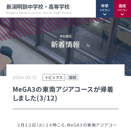
新潟明訓中学校・高等学校
中学
高校
MENU
MENU
Niigata Meikun Junior, Senior High School
学校案内
新着情報
行事予定
行事予定
緊急情報
緊急情報
お問い合わせ
お問い合わせ
TOPページ
TOPページ
トピックス
高校
2024.03.12
新潟明訓中学校
新潟明訓高等学校
MeGA3の東南アジアコースが帰着
しました(3/12)
教育方針
教育方針
中高一貫グランドデザイン
明訓について
明訓の学び GSC
学校案内
３月１２日（火）１４時ころ、MeGA３の東南アジアコー
（デジタルパンフ）