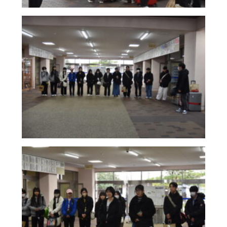
制服（中学）
進路概況
部活動情報
各種書類
制服（高校）
各種書類ダウンロード
各種書類
学校案内
各種書類ダウンロード
新着情報
卒業生調査書交付手順
明訓の学び（カリキュラムポリシー）
各種証明書交付手順
施設紹介
今月の予定
学校案内
よくある質問
新着情報
教員募集