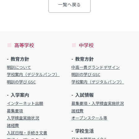
一覧へ戻る
制服（中学）
進路概況
部活動情報
各種書類
制服（高校）
各種書類ダウンロード
高等学校
中学校
各種書類
教育方針
教育方針
学校案内
明訓について
中高一貫グランドデザイン
各種書類ダウンロード
学校案内（デジタルパンフ）
明訓の学び GSC
新着情報
卒業生調査書交付手順
明訓の学び GSC
学校案内（デジタルパンフ）
明訓の学び（カリキュラムポリシー）
各種証明書交付手順
入学案内
入試情報
施設紹介
インターネット出願
募集要項・入学検査実施状況
募集要項
諸経費
今月の予定
学校案内
入学検査実施状況
オープンスクール等
よくある質問
諸経費
新着情報
学校生活
入試日程・手続き文書
教員募集