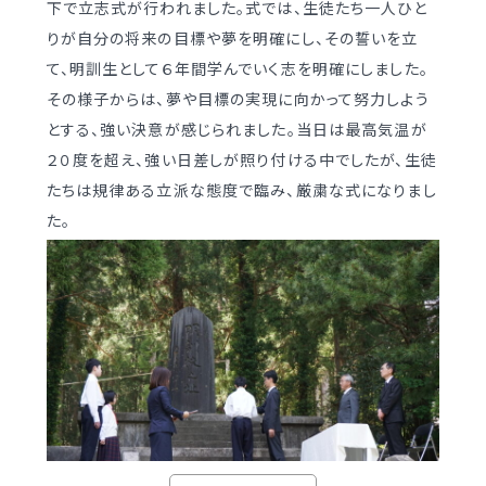
下で立志式が行われました。式では、生徒たち一人ひと
学校案内
（デジタルパンフ）
明訓の学び GSC
りが自分の将来の目標や夢を明確にし、その誓いを立
て、明訓生として６年間学んでいく志を明確にしました。
その様子からは、夢や目標の実現に向かって努力しよう
入試情報
入学案内
とする、強い決意が感じられました。当日は最高気温が
募集要項・
インターネット出願
２０度を超え、強い日差しが照り付ける中でしたが、生徒
入学検査実施状況
たちは規律ある立派な態度で臨み、厳粛な式になりまし
募集要項
た。
諸経費
入学検査実施状況
オープンスクール等
諸経費
入試日程・手続き文書
学校生活
高校オープンスクール
日々の学習サイクル
高校1日体験入部
年間行事カレンダー
部活動情報
進路・部活動など