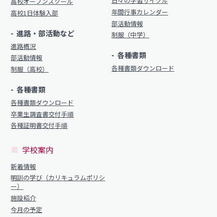
日々の学習サイクル
明訓の学び（カリキュラムポリシー）
高校オープンスクール
明訓同窓会
年間行事カレンダー
高校1日体験入部
施設紹介
部活動情報
動画ライブラリー
進路・部活動など
制服（中学）
今月の予定
進路概況
MEIKUNサポート（ご支援のお願い）
各種書類
よくある質問
部活動情報
明訓チャンネル
各種書類ダウンロード
制服（高校）
教員募集
各種書類
明訓同窓会
お問い合わせ
サイトマップ
各種書類ダウンロード
動画ライブラリー
卒業生調査書交付手順
プライバシーポリシー
各種証明書交付手順
MEIKUNサポート（ご支援のお願い）
明訓チャンネル
学校案内
新着情報
明訓の学び（カリキュラムポリシ
お問い合わせ
サイトマップ
ー）
施設紹介
プライバシーポリシー
今月の予定