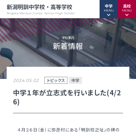
新潟明訓中学校・高等学校
中学
高校
MENU
MENU
Niigata Meikun Junior, Senior High School
学校案内
新着情報
行事予定
行事予定
緊急情報
緊急情報
お問い合わせ
お問い合わせ
TOPページ
TOPページ
トピックス
中学
2024.05.02
新潟明訓中学校
新潟明訓高等学校
中学１年が立志式を行いました(4/2
6)
教育方針
教育方針
中高一貫グランドデザイン
明訓について
明訓の学び GSC
学校案内
４月２６日（金）に弥彦村にある「明訓校之址」の碑の
（デジタルパンフ）