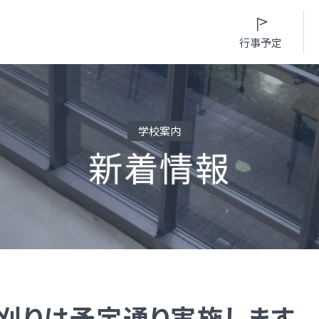
行事予定
学校案内
新着情報
入試情報
入学案内
学校生活
進路・部活動など
募集要項・
インターネット出願
日々の学習サイク
進路概況
入学検査実施状況
募集要項
年間行事カレンダ
部活動情報
諸経費
入学検査実施状況
部活動情報
制服（高校）
オープンスクール等
諸経費
制服（中学）
の稲刈りは予定通り実施します。