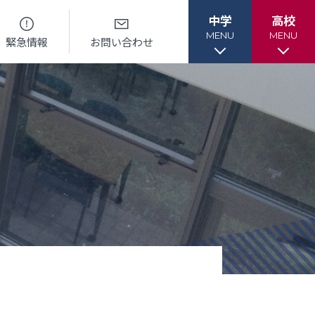
中学
高校
MENU
MENU
緊急情報
お問い合わせ
各種書類
各種書類
ル
各種書類ダウンロード
各種書類ダウンロード
ー
卒業生調査書交付手順
各種証明書交付手順