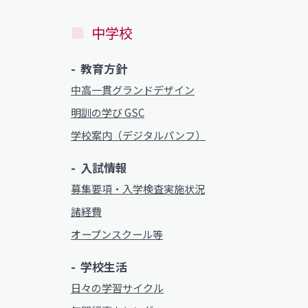
中学校
プライバシーポリシー
い）
教育方針
中高一貫グランドデザイン
プライバシーポリシー
明訓の学び GSC
学校案内（デジタルパンフ）
入試情報
募集要項・入学検査実施状況
諸経費
オープンスクール等
学校生活
日々の学習サイクル