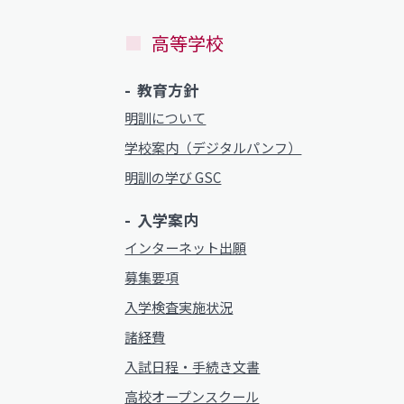
動画ライブラリー
高等学校
お問い合わせ
サイトマップ
MEIKUNサポート（ご支援のお願
明訓チャンネル
教育方針
明訓について
お問い合わせ
サイトマップ
学校案内（デジタルパンフ）
明訓の学び GSC
入学案内
インターネット出願
募集要項
入学検査実施状況
諸経費
入試日程・手続き文書
高校オープンスクール