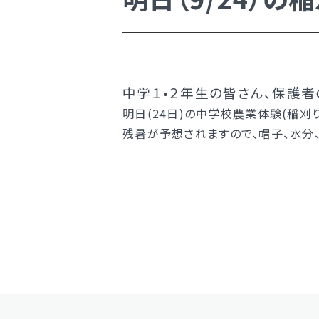
学校案内
新着情報
明訓の学び（カリキュラムポリシ
中学１•２年生の皆さん、保護
学校案内
明日(24日)の中学校農業体験(稲刈
施設紹介
残暑が予想されますので、帽子、水分
今月の予定
新着情報
よくある質問
明訓の学び（カリキュラムポリシ
教員募集
施設紹介
明訓同窓会
今月の予定
動画ライブラリー
よくある質問
MEIKUNサポート（ご支援のお願
教員募集
明訓チャンネル
明訓同窓会