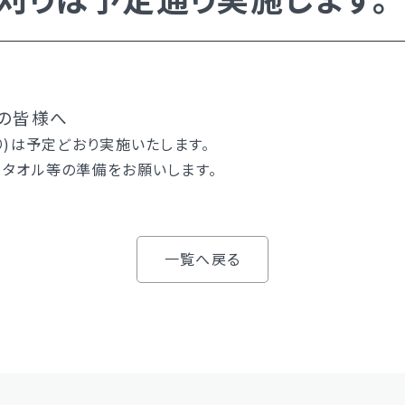
入試日程・手続き文書
高校オープンスクール
高校1日体験入部
ー）
者の皆様へ
り)は予定どおり実施いたします。
、タオル等の準備をお願いします。
ー）
一覧へ戻る
い）