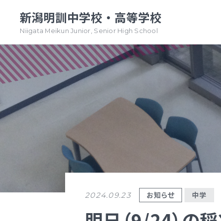
新潟明訓中学校・高等学校
Niigata Meikun Junior, Senior High School
TOPページ
TOPページ
新潟明訓中学校
新潟明訓高等学校
教育方針
教育方針
中高一貫グランドデザイン
明訓について
明訓の学び GSC
学校案内
（デジタルパンフ）
学校案内
お知らせ
中学
2024.09.23
（デジタルパンフ）
明訓の学び GSC
明日（9/24）