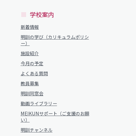
学校案内
新着情報
明訓の学び（カリキュラムポリシ
ー）
施設紹介
今月の予定
よくある質問
教員募集
明訓同窓会
動画ライブラリー
MEIKUNサポート（ご支援のお願
い）
明訓チャンネル