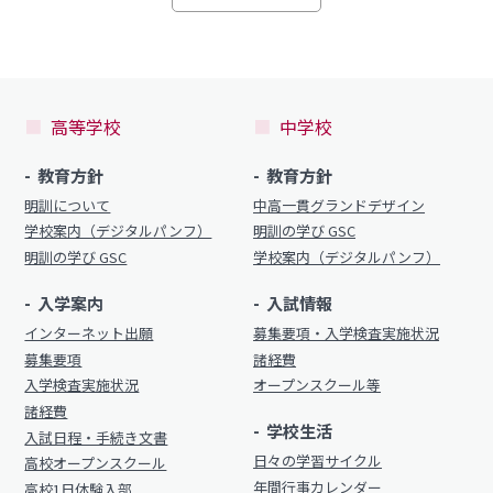
高等学校
中学校
教育方針
教育方針
明訓について
中高一貫グランドデザイン
学校案内（デジタルパンフ）
明訓の学び GSC
明訓の学び GSC
学校案内（デジタルパンフ）
入学案内
入試情報
インターネット出願
募集要項・入学検査実施状況
募集要項
諸経費
入学検査実施状況
オープンスクール等
諸経費
学校生活
入試日程・手続き文書
日々の学習サイクル
高校オープンスクール
年間行事カレンダー
高校1日体験入部