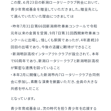
この度、６月23日の新潟ロータリークラブ例会において、
学校案内
（デジタルパンフ）
明訓の学び GSC
青少年育成基金を贈呈していただきました。贈呈先とし
て選んでいただいた理由につきましては
入試情報
入学案内
・昨年7月31日第66回新潟県吹奏楽コンクールで令和
元年以来の金賞を受賞、9月7日第31回西関東吹奏楽コ
募集要項・
インターネット出願
ンクールに出場し、惜しくも銅賞であったが、4年連続10
入学検査実施状況
募集要項
回目の出場であり、今後の活躍に期待ができること
諸経費
・新潟明訓高校インターアクトクラブが設立されて、本年
入学検査実施状況
オープンスクール等
で60周年であり、新潟ロータリークラブと新潟明訓高校
諸経費
が緊密な連携を図っていること
入試日程・手続き文書
・本年2月に開催した新潟市内7ロータリークラブ合同例
学校生活
会に参加し、素敵な演奏を披露いただき、会員の大きな
高校オープンスクール
日々の学習サイクル
共感を呼んだこと
高校1日体験入部
年間行事カレンダー
となっています。
部活動情報
青少年育成基金は、次の時代を担う青少年を応援する
進路・部活動など