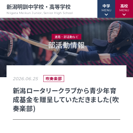
新潟明訓中学校・高等学校
中学
高校
MENU
MENU
Niigata Meikun Junior, Senior High School
進路・部活動など
部活動情報
行事予定
行事予定
緊急情報
緊急情報
お問い合わせ
お問い合わせ
TOPページ
TOPページ
吹奏楽部
2026.06.25
新潟明訓中学校
新潟明訓高等学校
新潟ロータリークラブから青少年育
成基金を贈呈していただきました(吹
教育方針
教育方針
奏楽部)
中高一貫グランドデザイン
明訓について
明訓の学び GSC
学校案内
（デジタルパンフ）