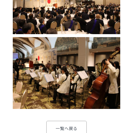
明訓の学び（カリキュラムポリシー）
明訓同窓会
施設紹介
動画ライブラリー
今月の予定
MEIKUNサポート（ご支援のお願い）
よくある質問
明訓チャンネル
教員募集
明訓同窓会
お問い合わせ
サイトマップ
動画ライブラリー
プライバシーポリシー
MEIKUNサポート（ご支援のお願い）
明訓チャンネル
お問い合わせ
サイトマップ
プライバシーポリシー
一覧へ戻る