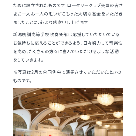
ために設立されたものです。ロータリークラブ会員の皆さ
制服（中学）
進路概況
まお一人お一人の思いがこもった大切な基金をいただき
ましたことに、心より感謝申し上げます。
部活動情報
各種書類
制服（高校）
新潟明訓高等学校吹奏楽部は応援していただいている
各種書類ダウンロード
お気持ちに応えることができるよう、日々努力して音楽性
を高め、たくさんの方々に喜んでいただけるような活動
各種書類
をしていきます。
学校案内
各種書類ダウンロード
※写真は2月の合同例会で演奏させていただいたときの
新着情報
卒業生調査書交付手順
ものです。
明訓の学び（カリキュラムポリシー）
各種証明書交付手順
施設紹介
今月の予定
学校案内
よくある質問
新着情報
教員募集