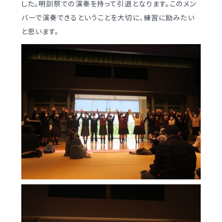
した。明訓祭での演奏を持って引退となります。このメン
制服（中学）
バーで演奏できるということを大切に、練習に励みたい
進路概況
と思います。
部活動情報
各種書類
制服（高校）
各種書類ダウンロード
各種書類
学校案内
各種書類ダウンロード
新着情報
卒業生調査書交付手順
明訓の学び（カリキュラムポリシー）
各種証明書交付手順
施設紹介
今月の予定
学校案内
よくある質問
新着情報
教員募集