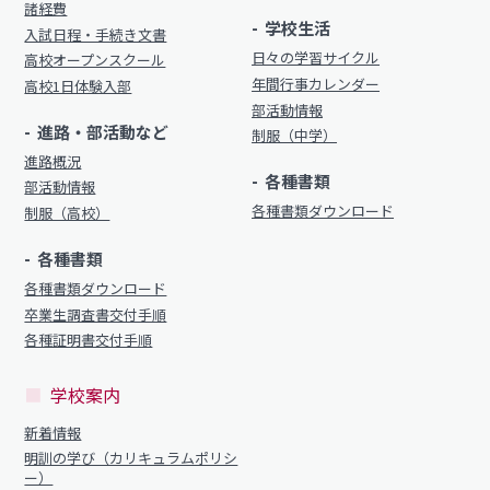
諸経費
学校生活
入試日程・手続き文書
日々の学習サイクル
高校オープンスクール
年間行事カレンダー
高校1日体験入部
部活動情報
進路・部活動など
制服（中学）
進路概況
各種書類
部活動情報
各種書類ダウンロード
制服（高校）
各種書類
各種書類ダウンロード
卒業生調査書交付手順
各種証明書交付手順
学校案内
新着情報
明訓の学び（カリキュラムポリシ
ー）