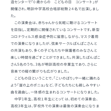
造センターで「０歳からの こどもの日 コンサート」が
学校案内
（デジタルパンフ）
明訓の学び GSC
開催され、明訓中学高校合唱部総勢２４名で出演しまし
た。
この演奏会は、赤ちゃんから気軽に聴けるコンサート
入試情報
入学案内
を目指し、定期的に開催されているコンサートです。新型
募集要項・
インターネット出願
コロナウィルス感染症予防に留意しながら、マスク着用
入学検査実施状況
での演奏になりましたが、弦楽サークルぽんぽこさんと
募集要項
の共演もあり、多くの子どもたちや保護者のみなさんと
諸経費
入学検査実施状況
楽しい時間を過ごすことができました。共演したぽんぽこ
オープンスクール等
諸経費
さん5名のうち、3名が明訓高校の卒業生であり、さらに
音楽での縦の繋がりも広がりました。
入試日程・手続き文書
学校生活
こどもの日ということで、「こいのぼり」や一緒に踊れる
高校オープンスクール
よう「崖の上のポニョ」など、子どもたちにも親しみやすい
日々の学習サイクル
曲を選曲し、一体感の生まれるコンサートになりました。
高校1日体験入部
年間行事カレンダー
中学1年生、高校１年生にとっては、初めての演奏会、
高校3年生は、学校外での演奏は最後の演奏会になりま
部活動情報
進路・部活動など