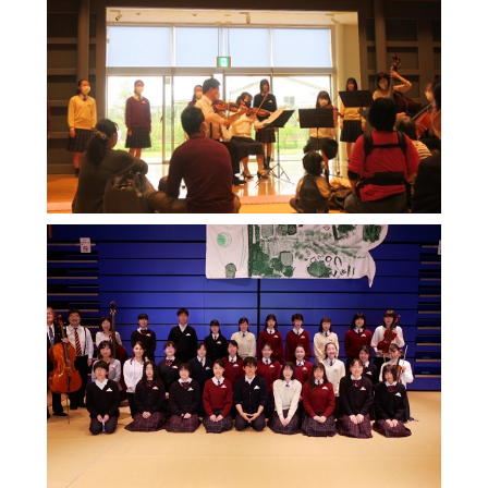
明訓の学び（カリキュラムポリシー）
明訓同窓会
施設紹介
動画ライブラリー
今月の予定
MEIKUNサポート（ご支援のお願い）
よくある質問
明訓チャンネル
教員募集
明訓同窓会
お問い合わせ
サイトマップ
動画ライブラリー
プライバシーポリシー
MEIKUNサポート（ご支援のお願い）
明訓チャンネル
お問い合わせ
サイトマップ
プライバシーポリシー