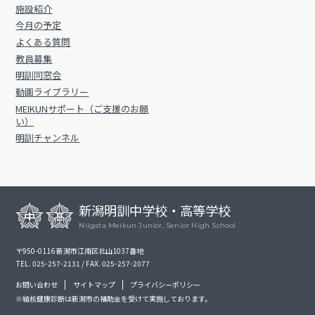
施設紹介
今月の予定
よくある質問
教員募集
明訓同窓会
動画ライブラリー
MEIKUNサポート（ご支援のお願
い）
明訓チャンネル
新潟明訓中学校・高等学校
Niigata Meikun Junior, Senior High School
〒950-0116 新潟市江南区北山1037番地
TEL. 025-257-2131 / FAX. 025-257-2077
お問い合わせ
サイトマップ
プライバシーポリシー
※結核健康診断は新潟市の補助金を受けて実施しております。