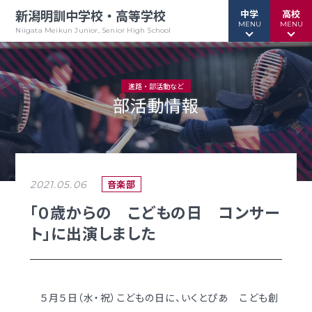
新潟明訓中学校・高等学校
中学
高校
MENU
MENU
Niigata Meikun Junior, Senior High School
進路・部活動など
部活動情報
行事予定
行事予定
緊急情報
緊急情報
お問い合わせ
お問い合わせ
TOPページ
TOPページ
音楽部
2021.05.06
新潟明訓中学校
新潟明訓高等学校
「０歳からの こどもの日 コンサー
ト」に出演しました
教育方針
教育方針
中高一貫グランドデザイン
明訓について
明訓の学び GSC
学校案内
５月５日（水・祝）こどもの日に、いくとぴあ こども創
（デジタルパンフ）