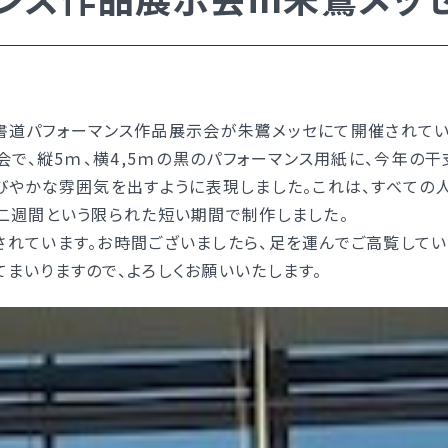
入試日程・手続き文書
高校オープンスクール
高校1日体験入部
ー）
書道パフォーマンス作品展示会が朱鷺メッセにて開催されてい
会で、縦5ｍ、横4,5ｍの黒のパフォーマンス用紙に、今年の
びやかな雰囲気を出すように表現しました。これは、すべての
二週間という限られた短い期間で制作しました。
ー）
れています。お時間ございましたら、足を運んでご高覧してい
いりますので、よろしくお願いいたします。
い）