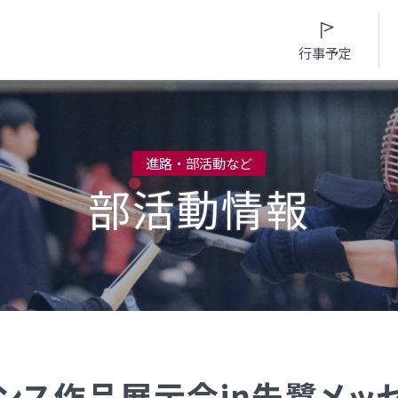
行事予定
進路・部活動など
部活動情報
入試情報
入学案内
学校生活
進路・部活動など
募集要項・
インターネット出願
日々の学習サイク
進路概況
入学検査実施状況
募集要項
年間行事カレンダ
部活動情報
諸経費
入学検査実施状況
部活動情報
制服（高校）
オープンスクール等
諸経費
制服（中学）
ンス作品展示会in朱鷺メッ