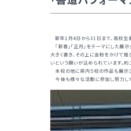
学校案内
新着情報
明訓の学び（カリキュラムポリシ
新年1月4日から31日まで、高校生
学校案内
「新春」「正月」をテーマにした展示
施設紹介
大きく書き、その上に金粉をかけて煌
今月の予定
新着情報
いという願いが込められています。約
よくある質問
明訓の学び（カリキュラムポリシ
本校の他に県内５校の作品も展示さ
今後も様々な活動に参加し努力してま
教員募集
施設紹介
明訓同窓会
今月の予定
動画ライブラリー
よくある質問
MEIKUNサポート（ご支援のお願
教員募集
明訓チャンネル
明訓同窓会