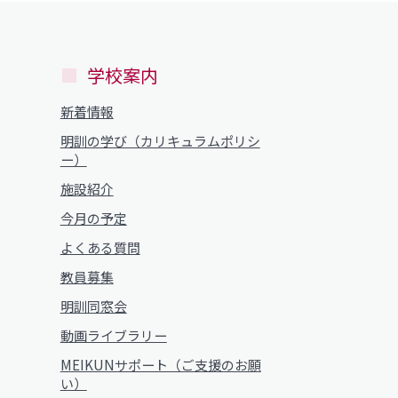
学校案内
新着情報
明訓の学び（カリキュラムポリシ
ー）
施設紹介
今月の予定
よくある質問
教員募集
明訓同窓会
動画ライブラリー
MEIKUNサポート（ご支援のお願
い）