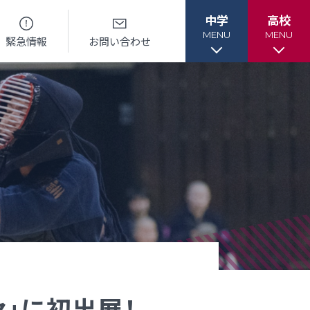
中学
高校
MENU
MENU
緊急情報
お問い合わせ
各種書類
各種書類
ル
各種書類ダウンロード
各種書類ダウンロード
ー
卒業生調査書交付手順
各種証明書交付手順
セ」に初出展！