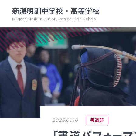
新潟明訓中学校・高等学校
Niigata Meikun Junior, Senior High School
TOPページ
TOPページ
新潟明訓中学校
新潟明訓高等学校
教育方針
教育方針
中高一貫グランドデザイン
明訓について
明訓の学び GSC
学校案内
（デジタルパンフ）
学校案内
書道部
2023.01.10
（デジタルパンフ）
明訓の学び GSC
「書道パフォーマ