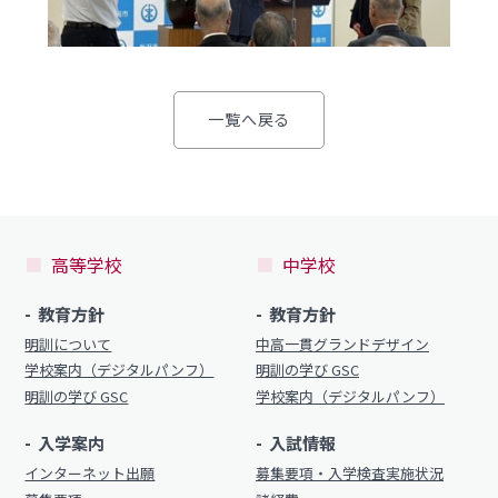
制服（中学）
進路概況
部活動情報
各種書類
一覧へ戻る
制服（高校）
各種書類ダウンロード
各種書類
学校案内
各種書類ダウンロード
高等学校
中学校
新着情報
卒業生調査書交付手順
明訓の学び（カリキュラムポリシー）
教育方針
教育方針
各種証明書交付手順
明訓について
中高一貫グランドデザイン
施設紹介
学校案内（デジタルパンフ）
明訓の学び GSC
今月の予定
明訓の学び GSC
学校案内（デジタルパンフ）
学校案内
よくある質問
入学案内
入試情報
新着情報
インターネット出願
募集要項・入学検査実施状況
教員募集