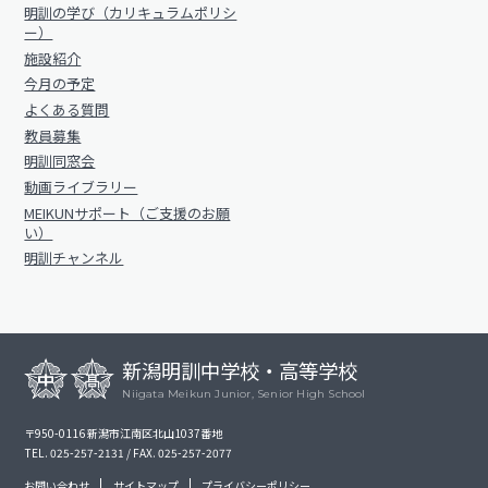
明訓の学び（カリキュラムポリシ
ー）
施設紹介
今月の予定
よくある質問
教員募集
明訓同窓会
動画ライブラリー
MEIKUNサポート（ご支援のお願
い）
明訓チャンネル
新潟明訓中学校・高等学校
Niigata Meikun Junior, Senior High School
〒950-0116 新潟市江南区北山1037番地
TEL. 025-257-2131 / FAX. 025-257-2077
お問い合わせ
サイトマップ
プライバシーポリシー