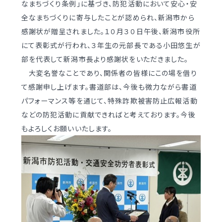
なまちづくり条例｣に基づき、防犯活動において安心・安
学校案内
（デジタルパンフ）
明訓の学び GSC
全なまちづくりに寄与したことが認められ、新潟市から
感謝状が贈呈されました。１０月３０日午後、新潟市役所
にて表彰式が行われ、３年生の元部長である小田悠生が
入試情報
入学案内
部を代表して新潟市長より感謝状をいただきました。
募集要項・
インターネット出願
大変名誉なことであり、関係者の皆様にこの場を借り
入学検査実施状況
て感謝申し上げます。書道部は、今後も微力ながら書道
募集要項
パフォーマンス等を通じて、特殊詐欺被害防止広報活動
諸経費
入学検査実施状況
などの防犯活動に貢献できればと考えております。今後
オープンスクール等
諸経費
もよろしくお願いいたします。
入試日程・手続き文書
学校生活
高校オープンスクール
日々の学習サイクル
高校1日体験入部
年間行事カレンダー
部活動情報
進路・部活動など