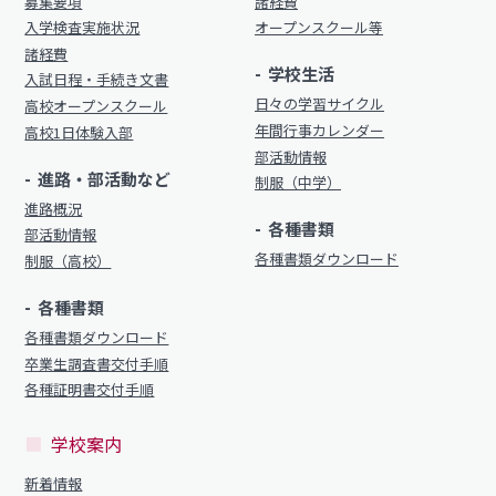
明訓の学び（カリキュラムポリシー）
募集要項
諸経費
明訓同窓会
入学検査実施状況
オープンスクール等
施設紹介
諸経費
動画ライブラリー
学校生活
入試日程・手続き文書
今月の予定
日々の学習サイクル
高校オープンスクール
MEIKUNサポート（ご支援のお願い）
よくある質問
年間行事カレンダー
高校1日体験入部
明訓チャンネル
部活動情報
教員募集
進路・部活動など
制服（中学）
進路概況
明訓同窓会
各種書類
お問い合わせ
サイトマップ
部活動情報
動画ライブラリー
各種書類ダウンロード
制服（高校）
プライバシーポリシー
MEIKUNサポート（ご支援のお願い）
各種書類
明訓チャンネル
各種書類ダウンロード
卒業生調査書交付手順
各種証明書交付手順
お問い合わせ
サイトマップ
学校案内
プライバシーポリシー
新着情報