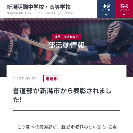
新潟明訓中学校・高等学校
中学
高校
MENU
MENU
Niigata Meikun Junior, Senior High School
進路・部活動など
部活動情報
行事予定
行事予定
緊急情報
緊急情報
お問い合わせ
お問い合わせ
TOPページ
TOPページ
書道部
2025.10.31
新潟明訓中学校
新潟明訓高等学校
書道部が新潟市から表彰されまし
た！
教育方針
教育方針
中高一貫グランドデザイン
明訓について
明訓の学び GSC
学校案内
この度本校書道部が、｢新潟市犯罪のない安心・安全
（デジタルパンフ）