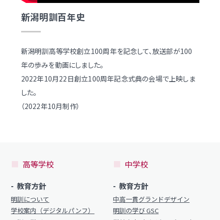
学校案内
新潟明訓百年史
（デジタルパンフ）
明訓の学び GSC
入試情報
入学案内
新潟明訓高等学校創立100周年を記念して、放送部が100
年の歩みを動画にしました。
募集要項・
インターネット出願
2022年10月22日創立100周年記念式典の会場で上映しま
入学検査実施状況
募集要項
した。
諸経費
（2022年10月制作）
入学検査実施状況
オープンスクール等
諸経費
入試日程・手続き文書
学校生活
高等学校
中学校
高校オープンスクール
日々の学習サイクル
高校1日体験入部
教育方針
教育方針
年間行事カレンダー
明訓について
中高一貫グランドデザイン
学校案内（デジタルパンフ）
部活動情報
明訓の学び GSC
進路・部活動など