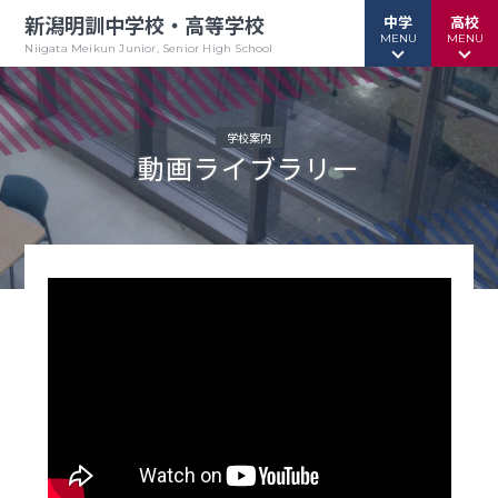
新潟明訓中学校・高等学校
中学
高校
MENU
MENU
Niigata Meikun Junior, Senior High School
学校案内
動画ライブラリー
行事予定
行事予定
緊急情報
緊急情報
お問い合わせ
お問い合わせ
TOPページ
TOPページ
新潟明訓中学校
新潟明訓高等学校
教育方針
教育方針
中高一貫グランドデザイン
明訓について
明訓の学び GSC
学校案内
（デジタルパンフ）