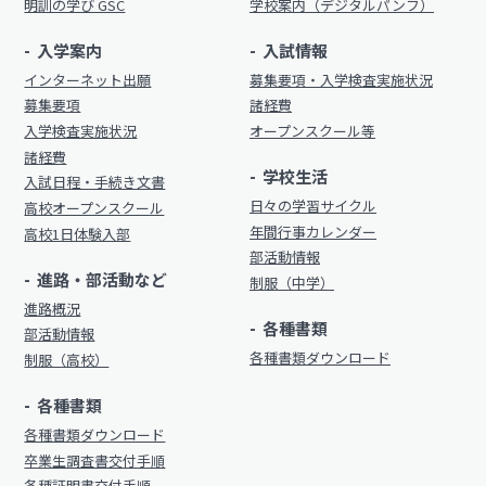
明訓の学び GSC
学校案内（デジタルパンフ）
制服（中学）
進路概況
入学案内
入試情報
部活動情報
インターネット出願
募集要項・入学検査実施状況
各種書類
募集要項
諸経費
制服（高校）
入学検査実施状況
オープンスクール等
各種書類ダウンロード
諸経費
学校生活
入試日程・手続き文書
各種書類
日々の学習サイクル
高校オープンスクール
学校案内
年間行事カレンダー
高校1日体験入部
各種書類ダウンロード
部活動情報
新着情報
進路・部活動など
制服（中学）
卒業生調査書交付手順
明訓の学び（カリキュラムポリシー）
進路概況
各種証明書交付手順
各種書類
部活動情報
施設紹介
各種書類ダウンロード
制服（高校）
今月の予定
学校案内
各種書類
よくある質問
各種書類ダウンロード
新着情報
卒業生調査書交付手順
教員募集
各種証明書交付手順