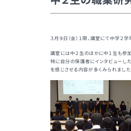
学校案内
新着情報
明訓の学び（カリキュラムポリシ
３月９日（金）１限、講堂にて中学２
学校案内
施設紹介
講堂には中２生のほかに中１生も参加
今月の予定
新着情報
特に自分の保護者にインタビューし
を感じさせる内容が多くみられました
よくある質問
明訓の学び（カリキュラムポリシ
教員募集
施設紹介
明訓同窓会
今月の予定
動画ライブラリー
よくある質問
MEIKUNサポート（ご支援のお願
教員募集
明訓チャンネル
明訓同窓会