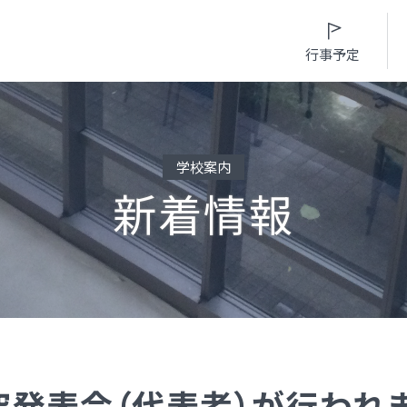
行事予定
学校案内
新着情報
入試情報
入学案内
学校生活
進路・部活動など
募集要項・
インターネット出願
日々の学習サイク
進路概況
入学検査実施状況
募集要項
年間行事カレンダ
部活動情報
諸経費
入学検査実施状況
部活動情報
制服（高校）
オープンスクール等
諸経費
制服（中学）
究発表会（代表者）が行われ