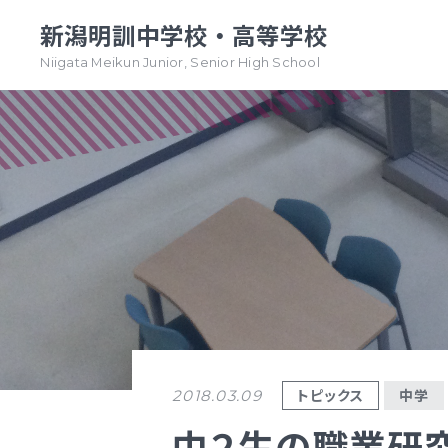
新潟明訓中学校・高等学校
Niigata Meikun Junior, Senior High School
TOPページ
TOPページ
新潟明訓中学校
新潟明訓高等学校
教育方針
教育方針
中高一貫グランドデザイン
明訓について
明訓の学び GSC
学校案内
（デジタルパンフ）
学校案内
トピックス
中学
2018.03.09
（デジタルパンフ）
明訓の学び GSC
中２生の職業研