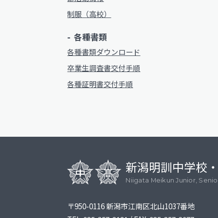
制服（高校）
各種書類
各種書類ダウンロード
卒業生調査書交付手順
各種証明書交付手順
新潟明訓中学校
Niigata Meikun Junior, Seni
〒950-0116 新潟市江南区北山1037番地