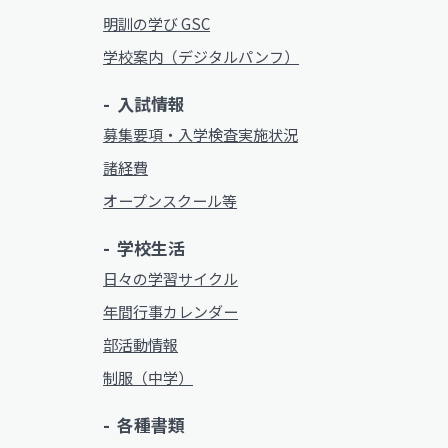
明訓の学び GSC
学校案内（デジタルパンフ）
入試情報
募集要項・入学検査実施状況
諸経費
オープンスクール等
学校生活
日々の学習サイクル
年間行事カレンダー
部活動情報
制服（中学）
各種書類