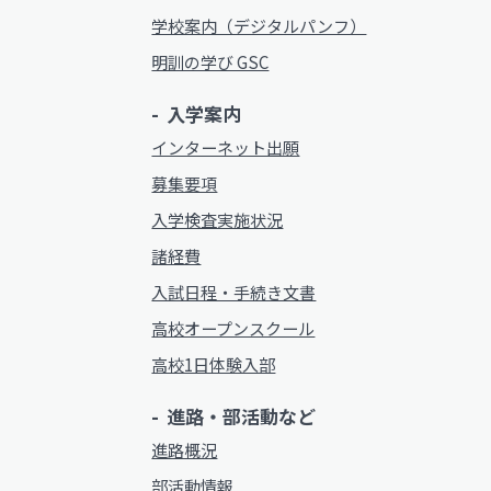
学校案内（デジタルパンフ）
明訓の学び GSC
入学案内
インターネット出願
募集要項
入学検査実施状況
諸経費
入試日程・手続き文書
高校オープンスクール
高校1日体験入部
進路・部活動など
進路概況
部活動情報