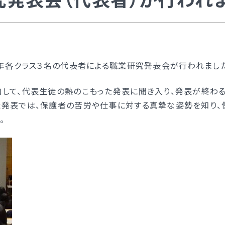
入試日程・手続き文書
高校オープンスクール
高校1日体験入部
ー）
学年各クラス３名の代表者による職業研究発表会が行われまし
して、代表生徒の熱のこもった発表に聞き入り、発表が終わる
た発表では、保護者の苦労や仕事に対する真摯な姿勢を知り、
。
ー）
い）