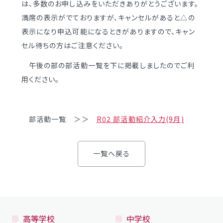
は、多数のお申し込みをいただきありがとうございます。
学校案内
（デジタルパンフ）
明訓の学び GSC
満席の表示がでておりますが、キャンセルがあると△の
表示になり申込可能になるときがありますので、キャン
セル待ちの方はご注意ください。
入試情報
入学案内
午後の部の部活動一覧を下に掲載しましたのでご利
募集要項・
インターネット出願
用ください。
入学検査実施状況
募集要項
諸経費
入学検査実施状況
部活動一覧 ＞＞
R02 部活動紹介入力(9月)
オープンスクール等
諸経費
入試日程・手続き文書
学校生活
一覧へ戻る
高校オープンスクール
日々の学習サイクル
高校1日体験入部
年間行事カレンダー
部活動情報
高等学校
中学校
進路・部活動など