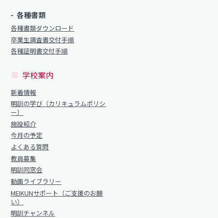
明訓の学び（カリキュラムポリシー）
明訓同窓会
各種書類
施設紹介
各種書類ダウンロード
動画ライブラリー
今月の予定
卒業生調査書交付手順
MEIKUNサポート（ご支援のお願い）
各種証明書交付手順
よくある質問
明訓チャンネル
学校案内
教員募集
新着情報
明訓同窓会
お問い合わせ
サイトマップ
明訓の学び（カリキュラムポリシ
動画ライブラリー
ー）
プライバシーポリシー
施設紹介
MEIKUNサポート（ご支援のお願い）
今月の予定
よくある質問
明訓チャンネル
教員募集
明訓同窓会
動画ライブラリー
お問い合わせ
サイトマップ
MEIKUNサポート（ご支援のお願
い）
プライバシーポリシー
明訓チャンネル