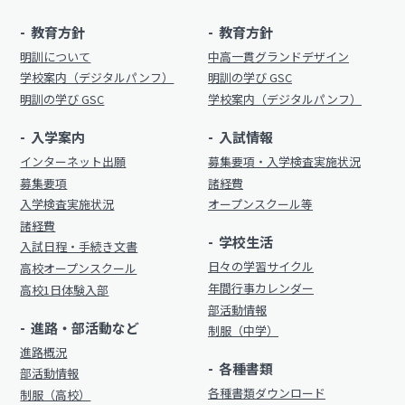
制服（中学）
教育方針
教育方針
進路概況
明訓について
中高一貫グランドデザイン
部活動情報
各種書類
学校案内（デジタルパンフ）
明訓の学び GSC
明訓の学び GSC
学校案内（デジタルパンフ）
制服（高校）
各種書類ダウンロード
入学案内
入試情報
各種書類
インターネット出願
募集要項・入学検査実施状況
学校案内
募集要項
諸経費
各種書類ダウンロード
入学検査実施状況
オープンスクール等
新着情報
諸経費
卒業生調査書交付手順
学校生活
入試日程・手続き文書
明訓の学び（カリキュラムポリシー）
日々の学習サイクル
高校オープンスクール
各種証明書交付手順
施設紹介
年間行事カレンダー
高校1日体験入部
部活動情報
今月の予定
進路・部活動など
学校案内
制服（中学）
進路概況
よくある質問
各種書類
新着情報
部活動情報
教員募集
各種書類ダウンロード
制服（高校）