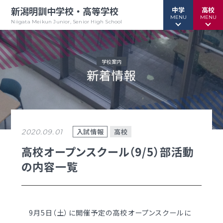
新潟明訓中学校・高等学校
中学
高校
MENU
MENU
Niigata Meikun Junior, Senior High School
学校案内
新着情報
行事予定
行事予定
緊急情報
緊急情報
お問い合わせ
お問い合わせ
TOPページ
TOPページ
入試情報
高校
2020.09.01
新潟明訓中学校
新潟明訓高等学校
高校オープンスクール（9/5）部活動
の内容一覧
教育方針
教育方針
中高一貫グランドデザイン
明訓について
明訓の学び GSC
学校案内
9月5日（土）に開催予定の高校オープンスクールに
（デジタルパンフ）