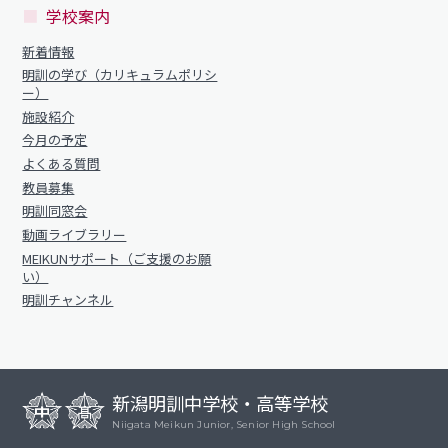
明訓の学び（カリキュラムポリシー）
学校案内
明訓同窓会
施設紹介
新着情報
動画ライブラリー
明訓の学び（カリキュラムポリシ
今月の予定
ー）
MEIKUNサポート（ご支援のお願い）
よくある質問
施設紹介
明訓チャンネル
今月の予定
教員募集
よくある質問
教員募集
明訓同窓会
お問い合わせ
サイトマップ
明訓同窓会
動画ライブラリー
動画ライブラリー
プライバシーポリシー
MEIKUNサポート（ご支援のお願
MEIKUNサポート（ご支援のお願い）
い）
明訓チャンネル
明訓チャンネル
お問い合わせ
サイトマップ
新潟明訓中学校・高等学校
プライバシーポリシー
Niigata Meikun Junior, Senior High School