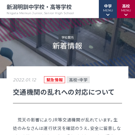
新潟明訓中学校・高等学校
中学
高校
MENU
MENU
Niigata Meikun Junior, Senior High School
学校案内
新着情報
行事予定
行事予定
緊急情報
緊急情報
お問い合わせ
お問い合わせ
TOPページ
TOPページ
緊急情報
高校・中学
2022.01.12
新潟明訓中学校
新潟明訓高等学校
交通機関の乱れへの対応について
教育方針
教育方針
中高一貫グランドデザイン
明訓について
荒天の影響によりJR等交通機関が乱れています。生
明訓の学び GSC
学校案内
徒のみなさんは運行状況を確認のうえ、安全に留意しな
（デジタルパンフ）