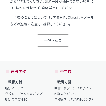
がら登校してください。交通手段が確保できない場合に
学校案内
（デジタルパンフ）
明訓の学び GSC
は、無理に登校せず、自宅学習してください。
今後のことにについては、学校ＨＰ、Classi、Ｍメール
入試情報
入学案内
などの連絡に注意し、確認してください。
募集要項・
インターネット出願
入学検査実施状況
一覧へ戻る
募集要項
諸経費
入学検査実施状況
オープンスクール等
諸経費
入試日程・手続き文書
高等学校
中学校
学校生活
高校オープンスクール
教育方針
教育方針
日々の学習サイクル
高校1日体験入部
明訓について
中高一貫グランドデザイン
年間行事カレンダー
学校案内（デジタルパンフ）
明訓の学び GSC
明訓の学び GSC
学校案内（デジタルパンフ）
部活動情報
進路・部活動など