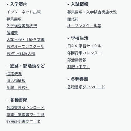
入学案内
入試情報
制服（中学）
進路概況
インターネット出願
募集要項・入学検査実施状況
募集要項
諸経費
部活動情報
各種書類
入学検査実施状況
オープンスクール等
制服（高校）
諸経費
学校生活
各種書類ダウンロード
入試日程・手続き文書
日々の学習サイクル
高校オープンスクール
各種書類
年間行事カレンダー
高校1日体験入部
学校案内
部活動情報
各種書類ダウンロード
進路・部活動など
制服（中学）
新着情報
進路概況
卒業生調査書交付手順
各種書類
部活動情報
明訓の学び（カリキュラムポリシー）
各種書類ダウンロード
制服（高校）
各種証明書交付手順
施設紹介
各種書類
今月の予定
学校案内
各種書類ダウンロード
卒業生調査書交付手順
よくある質問
新着情報
各種証明書交付手順
教員募集