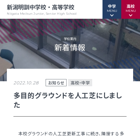
新潟明訓中学校・高等学校
中学
高校
MENU
MENU
Niigata Meikun Junior, Senior High School
学校案内
新着情報
行事予定
行事予定
緊急情報
緊急情報
お問い合わせ
お問い合わせ
TOPページ
TOPページ
お知らせ
高校・中学
2022.10.28
新潟明訓中学校
新潟明訓高等学校
多目的グラウンドを人工芝にしまし
た
教育方針
教育方針
中高一貫グランドデザイン
明訓について
明訓の学び GSC
学校案内
本校グラウンドの人工芝更新工事に続き、隣接する多
（デジタルパンフ）