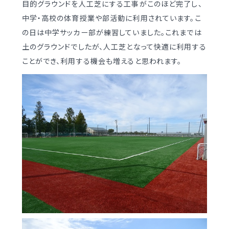
目的グラウンドを人工芝にする工事がこのほど完了し、
学校案内
（デジタルパンフ）
明訓の学び GSC
中学・高校の体育授業や部活動に利用されています。こ
の日は中学サッカー部が練習していました。これまでは
土のグラウンドでしたが、人工芝となって快適に利用する
入試情報
入学案内
ことができ、利用する機会も増えると思われます。
募集要項・
インターネット出願
入学検査実施状況
募集要項
諸経費
入学検査実施状況
オープンスクール等
諸経費
入試日程・手続き文書
学校生活
高校オープンスクール
日々の学習サイクル
高校1日体験入部
年間行事カレンダー
部活動情報
進路・部活動など