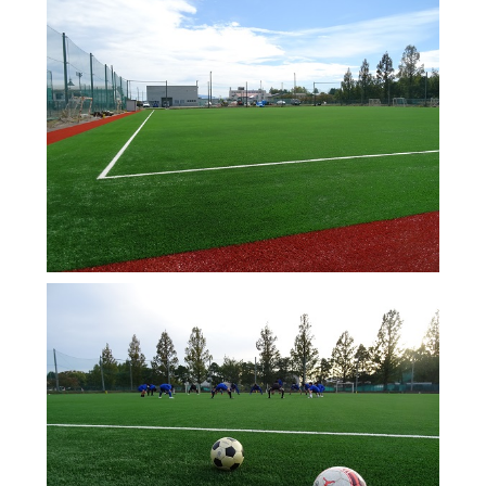
制服（中学）
進路概況
部活動情報
各種書類
制服（高校）
各種書類ダウンロード
各種書類
学校案内
各種書類ダウンロード
新着情報
卒業生調査書交付手順
明訓の学び（カリキュラムポリシー）
各種証明書交付手順
施設紹介
今月の予定
学校案内
よくある質問
新着情報
教員募集