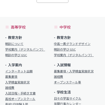
高等学校
中学校
教育方針
教育方針
明訓について
中高一貫グランドデザイン
学校案内（デジタルパンフ）
明訓の学び GSC
明訓の学び GSC
学校案内（デジタルパンフ）
入学案内
入試情報
インターネット出願
募集要項・入学検査実施状況
募集要項
諸経費
入学検査実施状況
オープンスクール等
諸経費
学校生活
入試日程・手続き文書
日々の学習サイクル
高校オープンスクール
年間行事カレンダー
高校1日体験入部