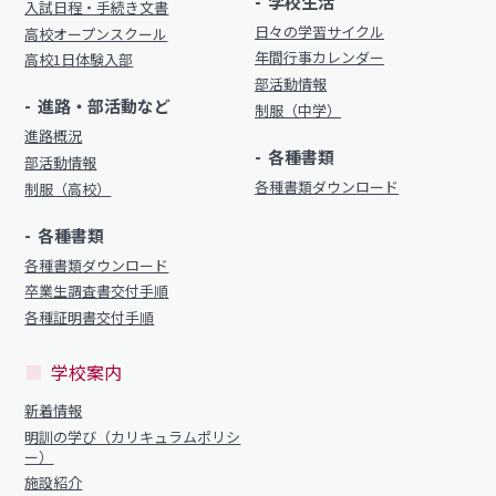
学校生活
入試日程・手続き文書
日々の学習サイクル
高校オープンスクール
年間行事カレンダー
高校1日体験入部
部活動情報
進路・部活動など
制服（中学）
進路概況
各種書類
部活動情報
各種書類ダウンロード
制服（高校）
各種書類
各種書類ダウンロード
卒業生調査書交付手順
各種証明書交付手順
学校案内
新着情報
明訓の学び（カリキュラムポリシ
ー）
施設紹介