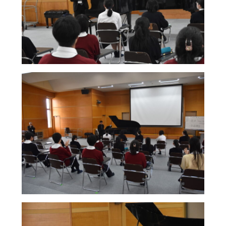
制服（中学）
進路概況
部活動情報
各種書類
制服（高校）
各種書類ダウンロード
各種書類
学校案内
各種書類ダウンロード
新着情報
卒業生調査書交付手順
明訓の学び（カリキュラムポリシー）
各種証明書交付手順
施設紹介
今月の予定
学校案内
よくある質問
新着情報
教員募集