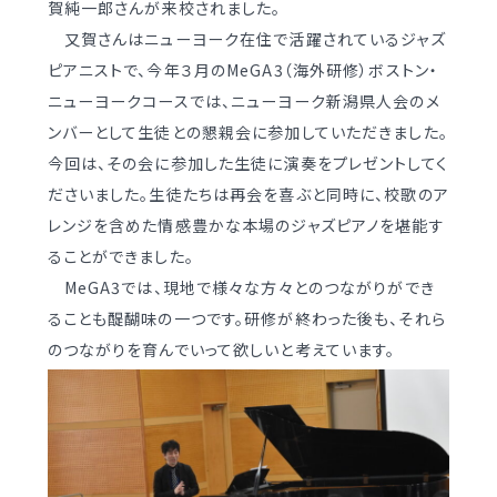
賀純一郎さんが来校されました。
学校案内
（デジタルパンフ）
明訓の学び GSC
又賀さんはニューヨーク在住で活躍されているジャズ
ピアニストで、今年３月のMeGA3（海外研修）ボストン・
ニューヨークコースでは、ニューヨーク新潟県人会のメ
入試情報
入学案内
ンバーとして生徒との懇親会に参加していただきました。
募集要項・
インターネット出願
今回は、その会に参加した生徒に演奏をプレゼントしてく
入学検査実施状況
ださいました。生徒たちは再会を喜ぶと同時に、校歌のア
募集要項
レンジを含めた情感豊かな本場のジャズピアノを堪能す
諸経費
入学検査実施状況
ることができました。
オープンスクール等
諸経費
MeGA3では、現地で様々な方々とのつながりができ
ることも醍醐味の一つです。研修が終わった後も、それら
入試日程・手続き文書
学校生活
のつながりを育んでいって欲しいと考えています。
高校オープンスクール
日々の学習サイクル
高校1日体験入部
年間行事カレンダー
部活動情報
進路・部活動など