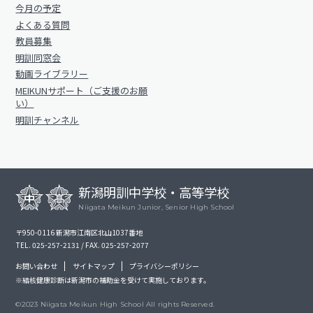
今月の予定
よくある質問
教員募集
明訓同窓会
動画ライブラリー
MEIKUNサポート（ご支援のお願
い）
明訓チャンネル
新潟明訓中学校・高等学校
Niigata Meikun Junior, Senior High School
〒950-0116 新潟市江南区北山1037番地
TEL. 025-257-2131 / FAX. 025-257-2077
お問い合わせ
サイトマップ
プライバシーポリシー
※結核健康診断は新潟市の補助金を受けて実施しております。
©2023 Niigata Meikun High School All rights Reserved.