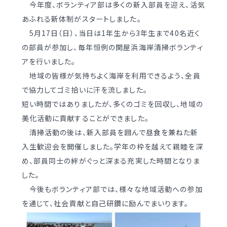
今年度、ボランティア部は多くの新入部員を迎え、
活気
学校案内
（デジタルパンフ）
明訓の学び GSC
あふれる新体制がスタートしました。
5月17日（日）、
当日は1年生から3年生まで40名近く
の部員が参加し、
毎年恒例の関屋浜海岸清掃ボランティ
入試情報
入学案内
アを行いました。
募集要項・
インターネット出願
地域の皆様が気持ちよく海岸を利用できるよう、
全員
入学検査実施状況
で協力してゴミ拾いに汗を流しました。
募集要項
諸経費
短い時間ではありましたが、多くのゴミを回収し、
地域の
入学検査実施状況
美化活動に貢献することができました。
オープンスクール等
諸経費
清掃活動の後は、
新入部員を囲んで昼食を兼ねた新
入生歓迎会を開催しました。
学年の枠を越えて親睦を深
入試日程・手続き文書
学校生活
め、
部員同士の絆がぐっと深まる充実した時間となりま
高校オープンスクール
した。
日々の学習サイクル
高校1日体験入部
今後もボランティア部では、様々な地域活動への参加
年間行事カレンダー
を通じて、
社会貢献と自己研鑽に励んでまいります。
部活動情報
進路・部活動など