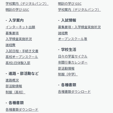
明訓の学び（カリキュラムポリシー）
学校案内（デジタルパンフ）
明訓の学び GSC
明訓同窓会
明訓の学び GSC
学校案内（デジタルパンフ）
施設紹介
動画ライブラリー
今月の予定
入学案内
入試情報
MEIKUNサポート（ご支援のお願い）
インターネット出願
募集要項・入学検査実施状況
よくある質問
募集要項
諸経費
明訓チャンネル
教員募集
入学検査実施状況
オープンスクール等
諸経費
明訓同窓会
学校生活
入試日程・手続き文書
お問い合わせ
サイトマップ
日々の学習サイクル
高校オープンスクール
動画ライブラリー
年間行事カレンダー
高校1日体験入部
プライバシーポリシー
MEIKUNサポート（ご支援のお願い）
部活動情報
進路・部活動など
制服（中学）
明訓チャンネル
進路概況
各種書類
部活動情報
各種書類ダウンロード
制服（高校）
お問い合わせ
サイトマップ
各種書類
プライバシーポリシー
各種書類ダウンロード