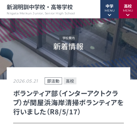
新潟明訓中学校・高等学校
中学
高校
MENU
MENU
Niigata Meikun Junior, Senior High School
学校案内
新着情報
行事予定
行事予定
緊急情報
緊急情報
お問い合わせ
お問い合わせ
TOPページ
TOPページ
部活動
高校
2026.05.21
新潟明訓中学校
新潟明訓高等学校
ボランティア部（インターアクトクラ
ブ）が関屋浜海岸清掃ボランティアを
教育方針
教育方針
行いました（R8/5/17）
中高一貫グランドデザイン
明訓について
明訓の学び GSC
学校案内
（デジタルパンフ）