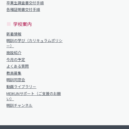
卒業生調査書交付手順
各種証明書交付手順
学校案内
新着情報
明訓の学び（カリキュラムポリシ
ー）
施設紹介
今月の予定
よくある質問
教員募集
明訓同窓会
動画ライブラリー
MEIKUNサポート（ご支援のお願
い）
明訓チャンネル