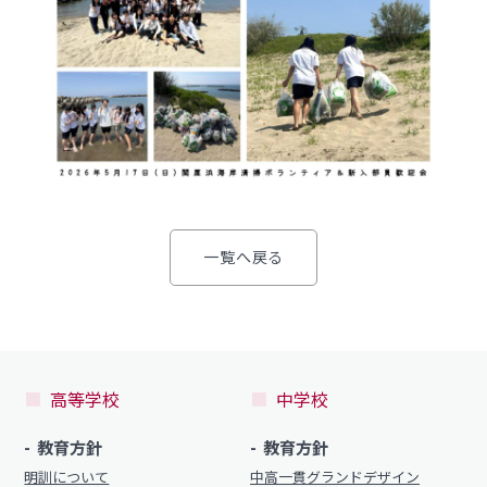
制服（中学）
進路概況
部活動情報
各種書類
制服（高校）
各種書類ダウンロード
各種書類
学校案内
各種書類ダウンロード
一覧へ戻る
新着情報
卒業生調査書交付手順
明訓の学び（カリキュラムポリシー）
各種証明書交付手順
施設紹介
今月の予定
高等学校
中学校
学校案内
よくある質問
教育方針
教育方針
新着情報
教員募集
明訓について
中高一貫グランドデザイン