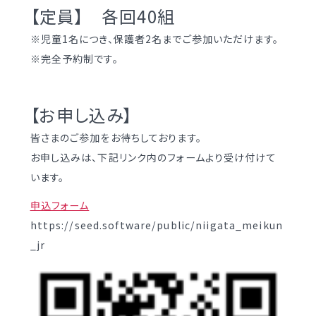
明訓の学び（カリキュラムポリシー）
【定員】 各回40組
明訓同窓会
施設紹介
※児童1名につき、保護者2名までご参加いただけます。
動画ライブラリー
今月の予定
※完全予約制です。
MEIKUNサポート（ご支援のお願い）
よくある質問
明訓チャンネル
教員募集
【お申し込み】
明訓同窓会
皆さまのご参加をお待ちしております。
お問い合わせ
サイトマップ
お申し込みは、下記リンク内のフォームより受け付けて
動画ライブラリー
います。
プライバシーポリシー
MEIKUNサポート（ご支援のお願い）
申込フォーム
明訓チャンネル
https://seed.software/public/niigata_meikun
_jr
お問い合わせ
サイトマップ
プライバシーポリシー