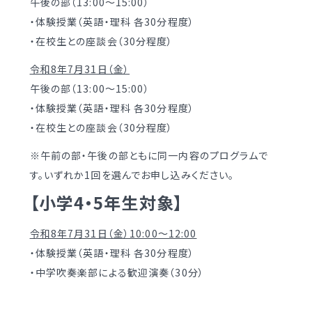
午後の部（13:00～15:00）
制服（中学）
・体験授業（英語・理科 各30分程度）
進路概況
・在校生との座談会（30分程度）
部活動情報
各種書類
令和8年7月31日（金）
制服（高校）
午後の部（13:00～15:00）
各種書類ダウンロード
・体験授業（英語・理科 各30分程度）
各種書類
・在校生との座談会（30分程度）
学校案内
※午前の部・午後の部ともに同一内容のプログラムで
各種書類ダウンロード
新着情報
す。いずれか1回を選んでお申し込みください。
卒業生調査書交付手順
明訓の学び（カリキュラムポリシー）
【小学4・5年生対象】
各種証明書交付手順
施設紹介
令和8年7月31日（金）10:00～12:00
今月の予定
・体験授業（英語・理科 各30分程度）
学校案内
・中学吹奏楽部による歓迎演奏（30分）
よくある質問
新着情報
教員募集