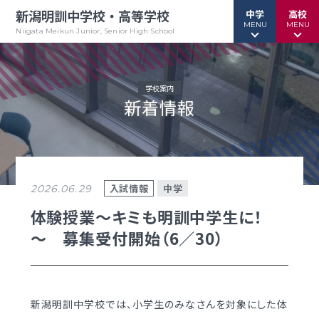
新潟明訓中学校・高等学校
中学
高校
MENU
MENU
Niigata Meikun Junior, Senior High School
学校案内
新着情報
行事予定
行事予定
緊急情報
緊急情報
お問い合わせ
お問い合わせ
TOPページ
TOPページ
入試情報
中学
2026.06.29
新潟明訓中学校
新潟明訓高等学校
体験授業～キミも明訓中学生に！
～ 募集受付開始（6／30）
教育方針
教育方針
中高一貫グランドデザイン
明訓について
明訓の学び GSC
学校案内
新潟明訓中学校では、小学生のみなさんを対象にした体
（デジタルパンフ）