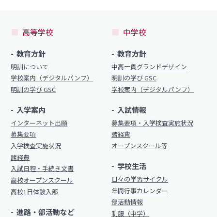
高等学校
中学校
教育方針
教育方針
明訓について
中高一貫グランドデザイン
学校案内（デジタルパンフ）
明訓の学び GSC
明訓の学び GSC
学校案内（デジタルパンフ）
入学案内
入試情報
インターネット出願
募集要項・入学検査実施状況
募集要項
諸経費
入学検査実施状況
オープンスクール等
諸経費
学校生活
入試日程・手続き文書
日々の学習サイクル
高校オープンスクール
年間行事カレンダー
高校1日体験入部
部活動情報
進路・部活動など
制服（中学）