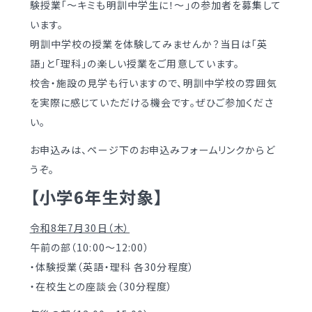
験授業「～キミも明訓中学生に！～」の参加者を募集して
学校案内
（デジタルパンフ）
明訓の学び GSC
います。
明訓中学校の授業を体験してみませんか？当日は「英
語」と「理科」の楽しい授業をご用意しています。
入試情報
入学案内
校舎・施設の見学も行いますので、明訓中学校の雰囲気
募集要項・
インターネット出願
を実際に感じていただける機会です。ぜひご参加くださ
入学検査実施状況
い。
募集要項
諸経費
お申込みは、ページ下のお申込みフォームリンクからど
入学検査実施状況
オープンスクール等
うぞ。
諸経費
【小学6年生対象】
入試日程・手続き文書
学校生活
令和8年7月30日（木）
高校オープンスクール
日々の学習サイクル
午前の部（10:00～12:00）
高校1日体験入部
・体験授業（英語・理科 各30分程度）
年間行事カレンダー
・在校生との座談会（30分程度）
部活動情報
進路・部活動など