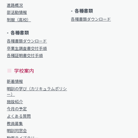
進路概況
各種書類
部活動情報
各種書類ダウンロード
制服（高校）
各種書類
各種書類ダウンロード
卒業生調査書交付手順
各種証明書交付手順
学校案内
新着情報
明訓の学び（カリキュラムポリシ
ー）
施設紹介
今月の予定
よくある質問
教員募集
明訓同窓会
動画ライブラリー