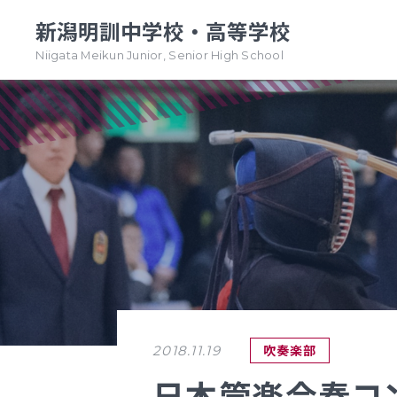
新潟明訓中学校・高等学校
Niigata Meikun Junior, Senior High School
TOPページ
TOPページ
新潟明訓中学校
新潟明訓高等学校
教育方針
教育方針
中高一貫グランドデザイン
明訓について
明訓の学び GSC
学校案内
（デジタルパンフ）
学校案内
吹奏楽部
2018.11.19
（デジタルパンフ）
明訓の学び GSC
日本管楽合奏コ