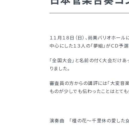
学校案内
新着情報
明訓の学び（カリキュラムポリシ
１１月１８日（日）、尚美バリオホー
学校案内
中心にした１３人の「夢組」がＣＤ予
施設紹介
今月の予定
新着情報
「全国大会」と名前の付く大会だけあ
りました。
よくある質問
明訓の学び（カリキュラムポリシ
教員募集
施設紹介
審査員の方からの講評には「大変音楽
明訓同窓会
今月の予定
ものが少しでも伝わったことはとても
動画ライブラリー
よくある質問
MEIKUNサポート（ご支援のお願
教員募集
演奏曲 「槿の花～千里休の愛した女
明訓チャンネル
明訓同窓会