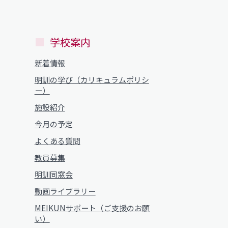
学校案内
新着情報
明訓の学び（カリキュラムポリシ
ー）
施設紹介
今月の予定
よくある質問
教員募集
明訓同窓会
動画ライブラリー
MEIKUNサポート（ご支援のお願
い）