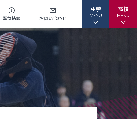
中学
高校
MENU
MENU
緊急情報
お問い合わせ
各種書類
各種書類
ル
各種書類ダウンロード
各種書類ダウンロード
ー
卒業生調査書交付手順
各種証明書交付手順