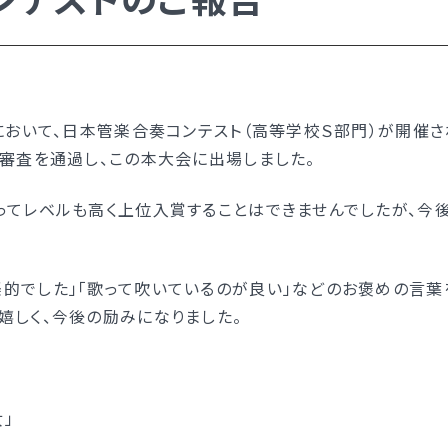
入試日程・手続き文書
高校オープンスクール
高校1日体験入部
ー）
ルにおいて、日本管楽合奏コンテスト（高等学校Ｓ部門）が開催
選審査を通過し、この本大会に出場しました。
ってレベルも高く上位入賞することはできませんでしたが、今
ー）
的でした」「歌って吹いているのが良い」などのお褒めの言葉
嬉しく、今後の励みになりました。
い）
」