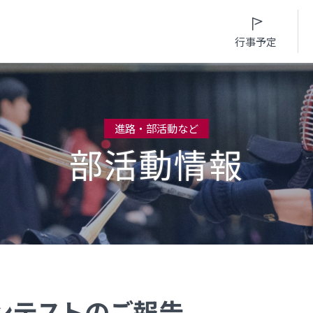
行事予定
進路・部活動など
部活動情報
入試情報
入学案内
学校生活
進路・部活動など
募集要項・
インターネット出願
日々の学習サイク
進路概況
入学検査実施状況
募集要項
年間行事カレンダ
部活動情報
諸経費
入学検査実施状況
部活動情報
制服（高校）
オープンスクール等
諸経費
制服（中学）
ンテストのご報告