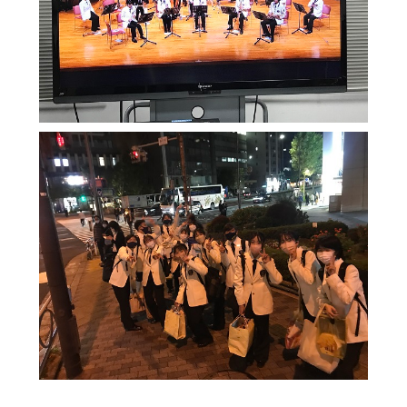
制服（中学）
進路概況
部活動情報
各種書類
制服（高校）
各種書類ダウンロード
各種書類
学校案内
各種書類ダウンロード
新着情報
卒業生調査書交付手順
明訓の学び（カリキュラムポリシー）
各種証明書交付手順
施設紹介
今月の予定
学校案内
よくある質問
新着情報
教員募集