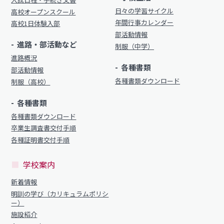
日々の学習サイクル
高校オープンスクール
年間行事カレンダー
高校1日体験入部
部活動情報
進路・部活動など
制服（中学）
進路概況
各種書類
部活動情報
各種書類ダウンロード
制服（高校）
各種書類
各種書類ダウンロード
卒業生調査書交付手順
各種証明書交付手順
学校案内
新着情報
明訓の学び（カリキュラムポリシ
ー）
施設紹介