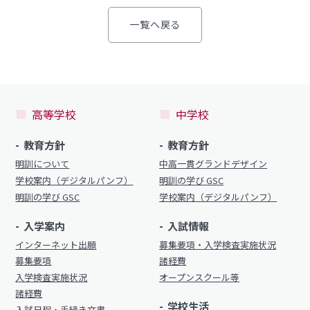
明訓の学び（カリキュラムポリシー）
明訓同窓会
一覧へ戻る
施設紹介
動画ライブラリー
今月の予定
MEIKUNサポート（ご支援のお願い）
よくある質問
明訓チャンネル
教員募集
高等学校
中学校
明訓同窓会
お問い合わせ
サイトマップ
教育方針
教育方針
動画ライブラリー
明訓について
中高一貫グランドデザイン
プライバシーポリシー
学校案内（デジタルパンフ）
明訓の学び GSC
MEIKUNサポート（ご支援のお願い）
明訓の学び GSC
学校案内（デジタルパンフ）
明訓チャンネル
入学案内
入試情報
インターネット出願
募集要項・入学検査実施状況
お問い合わせ
サイトマップ
募集要項
諸経費
入学検査実施状況
オープンスクール等
プライバシーポリシー
諸経費
学校生活
入試日程・手続き文書