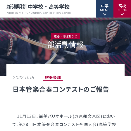
新潟明訓中学校・高等学校
中学
高校
MENU
MENU
Niigata Meikun Junior, Senior High School
進路・部活動など
部活動情報
行事予定
行事予定
緊急情報
緊急情報
お問い合わせ
お問い合わせ
TOPページ
TOPページ
吹奏楽部
2022.11.18
新潟明訓中学校
新潟明訓高等学校
日本管楽合奏コンテストのご報告
教育方針
教育方針
中高一貫グランドデザイン
明訓について
11月13日、尚美バリオホール(東京都文京区)におい
明訓の学び GSC
学校案内
て、第28回日本管楽合奏コンテスト全国大会(高等学校
（デジタルパンフ）