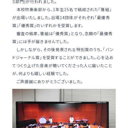
Ｓ部門)が行われました。
学校案内
（デジタルパンフ）
明訓の学び GSC
本校吹奏楽部から、1年生15名で結成された「雅組」
が出場いたしました。出場14団体がそれぞれ「最優秀
賞」「優秀賞」のいずれかを受賞します。
入試情報
入学案内
審査の結果、雅組は「優秀賞」となり、念願の「最優秀
募集要項・
インターネット出願
賞」には手が届きませんでした。
入学検査実施状況
しかしながら、その後発表される特別賞のうち、「バン
募集要項
ドジャーナル賞」を受賞することができました。心を込め
諸経費
入学検査実施状況
てつくり上げた音楽が聴いてくださった人に届いたこと
オープンスクール等
が、何よりも嬉しい経験でした。
諸経費
ご声援誠にありがとうございました。
入試日程・手続き文書
学校生活
高校オープンスクール
日々の学習サイクル
高校1日体験入部
年間行事カレンダー
部活動情報
進路・部活動など