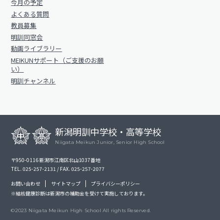
今月の予定
よくある質問
教員募集
明訓同窓会
動画ライブラリー
MEIKUNサポート（ご支援のお願
い）
明訓チャンネル
新潟明訓中学校・高等学校
Niigata Meikun Junior, Senior High School
〒950-0116 新潟市江南区北山1037番地
TEL. 025-257-2131 / FAX. 025-257-2077
お問い合わせ
サイトマップ
プライバシーポリシー
※結核健康診断は新潟市の補助金を受けて実施しております。
©2023 Niigata Meikun High School All rights Reserved.