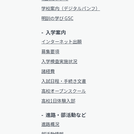
学校案内（デジタルパンフ）
明訓の学び GSC
入学案内
インターネット出願
募集要項
入学検査実施状況
諸経費
入試日程・手続き文書
高校オープンスクール
高校1日体験入部
進路・部活動など
進路概況
部活動情報