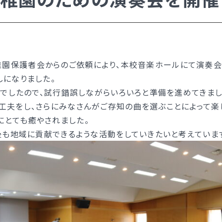
入試日程・手続き文書
高校オープンスクール
高校1日体験入部
ー）
幼稚園保護者会からのご依頼により、本校音楽ホールにて演奏会
しになりました。
したので、試行錯誤しながらいろいろと準備を進めてきまし
工夫をし、さらにみなさんがご存知の曲を選ぶことによって楽
ー）
にとても癒やされました。
地域に貢献できるような活動をしていきたいと考えていま
い）