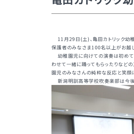
学校案内
新着情報
明訓の学び（カリキュラムポリシ
11月29日(土)、亀田カトリック
学校案内
保護者のみなさま100名以上がお越
施設紹介
幼稚園児に向けての演奏は初めてで
今月の予定
新着情報
わせて一緒に踊ってもらったりなどの
よくある質問
明訓の学び（カリキュラムポリシ
園児のみなさんの純粋な反応と笑顔
新潟明訓高等学校吹奏楽部は今後も
教員募集
施設紹介
明訓同窓会
今月の予定
動画ライブラリー
よくある質問
MEIKUNサポート（ご支援のお願
教員募集
明訓チャンネル
明訓同窓会