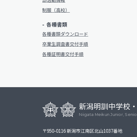
制服（高校）
各種書類
各種書類ダウンロード
卒業生調査書交付手順
各種証明書交付手順
新潟明訓中学校
Niigata Meikun Junior, Seni
〒950-0116 新潟市江南区北山1037番地