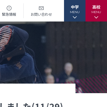
中学
高校
MENU
MENU
緊急情報
お問い合わせ
各種書類
各種書類
ル
各種書類ダウンロード
各種書類ダウンロード
ー
卒業生調査書交付手順
各種証明書交付手順
した(11/29)