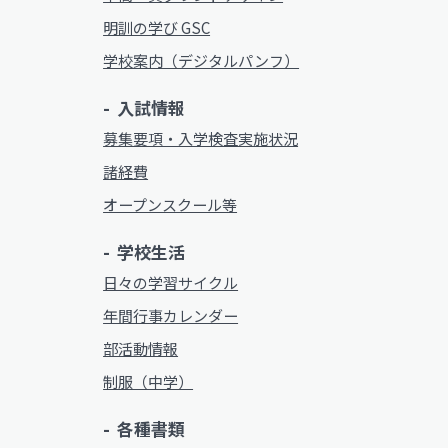
明訓の学び GSC
学校案内（デジタルパンフ）
入試情報
募集要項・入学検査実施状況
諸経費
オープンスクール等
学校生活
日々の学習サイクル
年間行事カレンダー
部活動情報
制服（中学）
各種書類