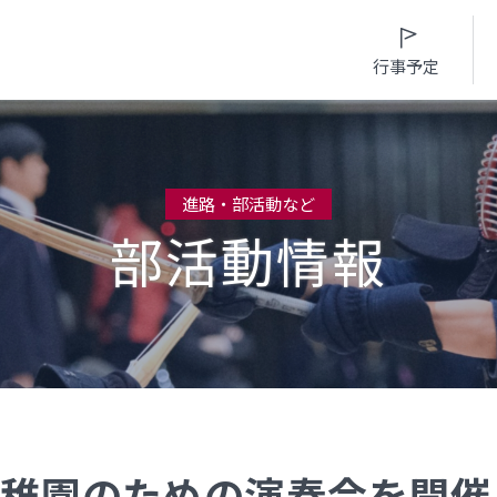
行事予定
進路・部活動など
部活動情報
入試情報
入学案内
学校生活
進路・部活動など
募集要項・
インターネット出願
日々の学習サイク
進路概況
入学検査実施状況
募集要項
年間行事カレンダ
部活動情報
諸経費
入学検査実施状況
部活動情報
制服（高校）
オープンスクール等
諸経費
制服（中学）
稚園のための演奏会を開催しま