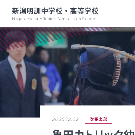
新潟明訓中学校・高等学校
Niigata Meikun Junior, Senior High School
TOPページ
TOPページ
新潟明訓中学校
新潟明訓高等学校
教育方針
教育方針
中高一貫グランドデザイン
明訓について
明訓の学び GSC
学校案内
（デジタルパンフ）
学校案内
吹奏楽部
2025.12.02
（デジタルパンフ）
明訓の学び GSC
亀田カトリック幼